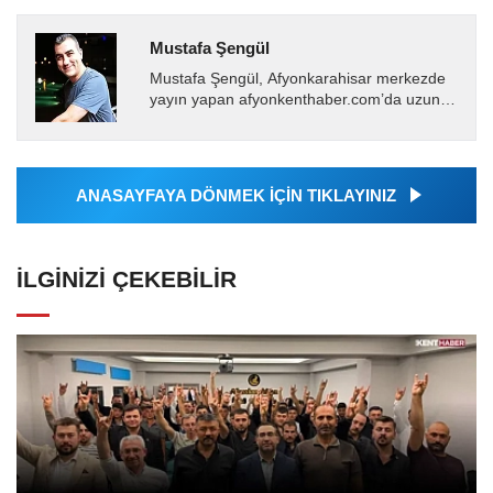
Mustafa Şengül
Mustafa Şengül, Afyonkarahisar merkezde
yayın yapan afyonkenthaber.com’da uzun
yıllardır yerel internet medyasında görev
almakta, haber akışı...
ANASAYFAYA DÖNMEK İÇİN TIKLAYINIZ
İLGINIZI ÇEKEBILIR