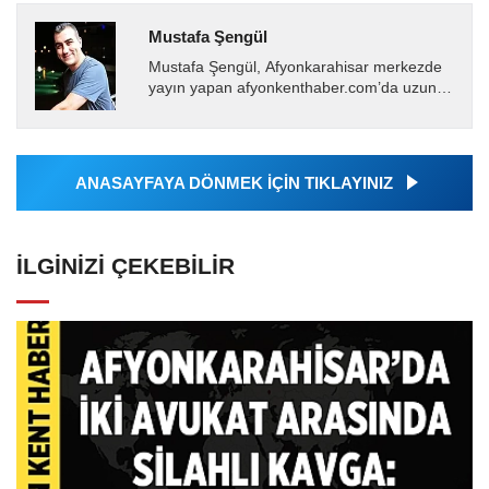
Mustafa Şengül
Mustafa Şengül, Afyonkarahisar merkezde
yayın yapan afyonkenthaber.com’da uzun
yıllardır yerel internet medyasında görev
almakta, haber akışı...
ANASAYFAYA DÖNMEK İÇİN TIKLAYINIZ
İLGINIZI ÇEKEBILIR