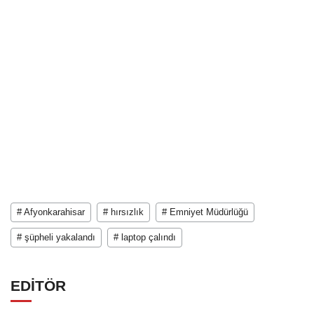
# Afyonkarahisar
# hırsızlık
# Emniyet Müdürlüğü
# şüpheli yakalandı
# laptop çalındı
EDİTÖR