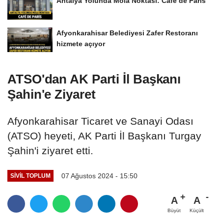
Antalya Yolunda Mola Noktası: Café de Paris
Afyonkarahisar Belediyesi Zafer Restoranı
hizmete açıyor
ATSO'dan AK Parti İl Başkanı
Şahin'e Ziyaret
Afyonkarahisar Ticaret ve Sanayi Odası
(ATSO) heyeti, AK Parti İl Başkanı Turgay
Şahin'i ziyaret etti.
07 Ağustos 2024 - 15:50
SIVIL TOPLUM
A
A
Büyüt
Küçült