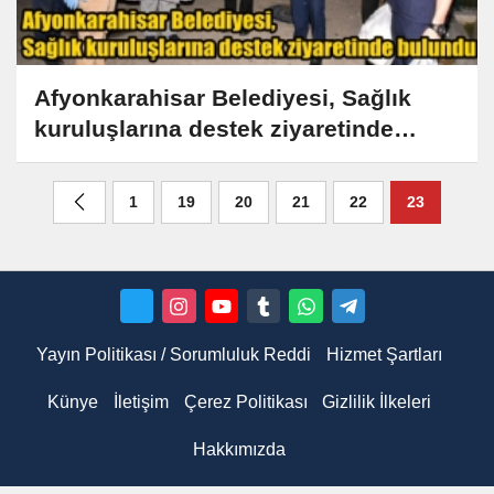
Afyonkarahisar Belediyesi, Sağlık
kuruluşlarına destek ziyaretinde
bulundu
1
19
20
21
22
23
Yayın Politikası / Sorumluluk Reddi
Hizmet Şartları
Künye
İletişim
Çerez Politikası
Gizlilik İlkeleri
Hakkımızda