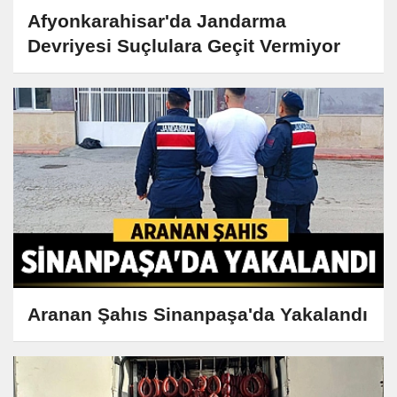
Afyonkarahisar'da Jandarma
Devriyesi Suçlulara Geçit Vermiyor
Aranan Şahıs Sinanpaşa'da Yakalandı