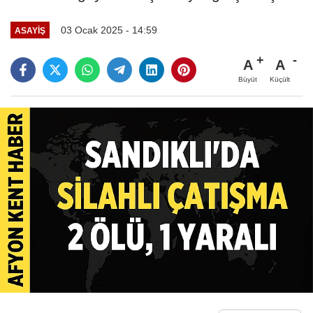
03 Ocak 2025 - 14:59
ASAYIŞ
A
A
Büyüt
Küçült