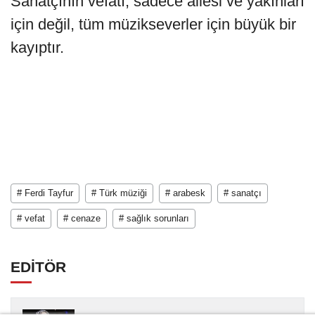
Sanatçının vefatı, sadece ailesi ve yakınları
için değil, tüm müzikseverler için büyük bir
kayıptır.
# Ferdi Tayfur
# Türk müziği
# arabesk
# sanatçı
# vefat
# cenaze
# sağlık sorunları
EDİTÖR