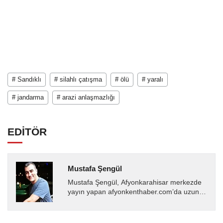
# Sandıklı
# silahlı çatışma
# ölü
# yaralı
# jandarma
# arazi anlaşmazlığı
EDİTÖR
Mustafa Şengül
Mustafa Şengül, Afyonkarahisar merkezde
yayın yapan afyonkenthaber.com’da uzun
yıllardır yerel internet medyasında görev
almakta, haber akışı...