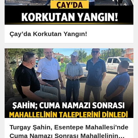
Çay’da Korkutan Yangın!
Turgay Şahin, Esentepe Mahallesi'nde
Cuma Namazı Sonrası Mahallelinin