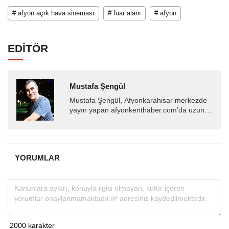
# afyon açık hava sineması
# fuar alanı
# afyon
EDİTÖR
Mustafa Şengül
Mustafa Şengül, Afyonkarahisar merkezde
yayın yapan afyonkenthaber.com’da uzun
yıllardır yerel internet medyasında görev
almakta, haber akışı...
YORUMLAR