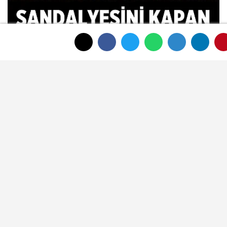
Sandalyesini kapan
Afyonkarahisar'daki bu etkinliğe
koşacak
Yeşilçam klasiği açık havada