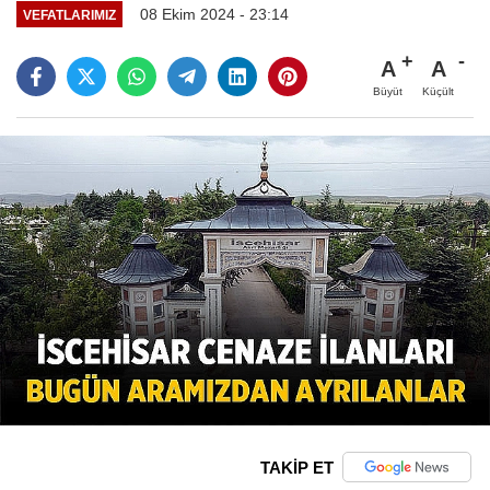
08 Ekim 2024 - 23:14
VEFATLARIMIZ
A
A
Büyüt
Küçült
TAKİP ET