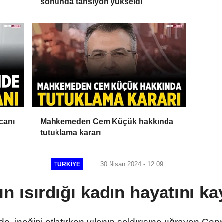
sonunda tansiyon yükseldi
canı
Mahkemeden Cem Küçük hakkında
tutuklama kararı
30 Nisan 2024 - 12:09
TÜRKIYE
ın ısırdığı kadın hayatını ka
e, ineğini otlatırken yılanın saldırısına uğrayan Cenn