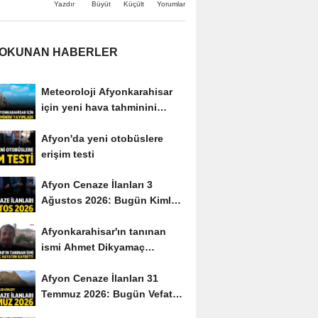
Büyüt
Küçült
Yazdır
Yorumlar
 OKUNAN HABERLER
Meteoroloji Afyonkarahisar
için yeni hava tahminini
yayımladı
Afyon'da yeni otobüslere
erişim testi
Afyon Cenaze İlanları 3
Ağustos 2026: Bugün Kimler
Vefat Etti?
Afyonkarahisar'ın tanınan
ismi Ahmet Dikyamaç
hayatını kaybetti
Afyon Cenaze İlanları 31
Temmuz 2026: Bugün Vefat
Edenler Kimler?