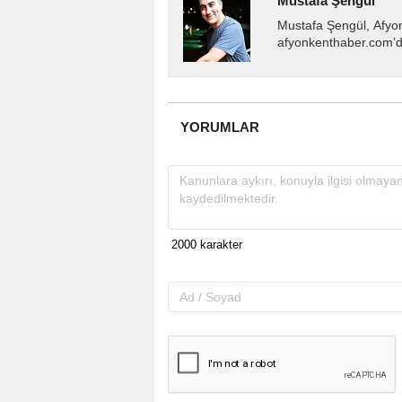
Mustafa Şengül
Mustafa Şengül, Afyo
afyonkenthaber.com’da
almakta, haber akışı..
YORUMLAR