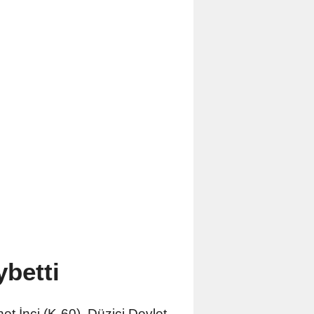
ybetti
et İnci (K-60), Düziçi Devlet