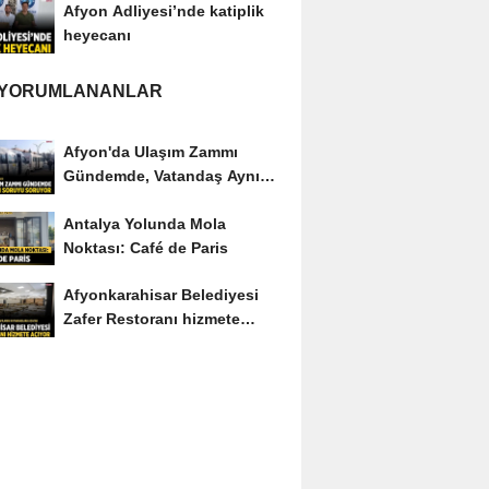
Afyon Adliyesi’nde katiplik
heyecanı
 YORUMLANANLAR
Afyon'da Ulaşım Zammı
Gündemde, Vatandaş Aynı
Soruyu Soruyor
Antalya Yolunda Mola
Noktası: Café de Paris
Afyonkarahisar Belediyesi
Zafer Restoranı hizmete
açıyor