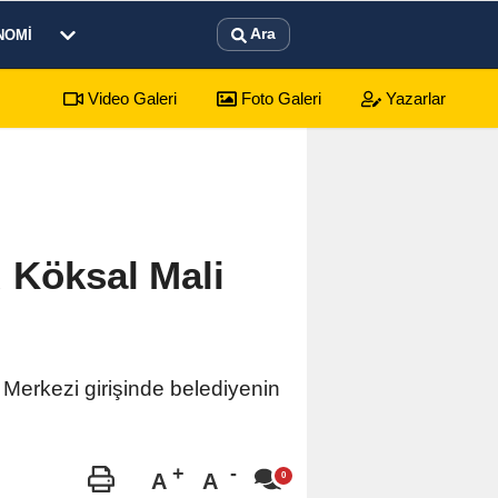
Ara
NOMI
Video Galeri
Foto Galeri
Yazarlar
a 2 Yaşındaki Çocuk Balkondan Düştü
11:39
Emirali
 Köksal Mali
Merkezi girişinde belediyenin
A
A