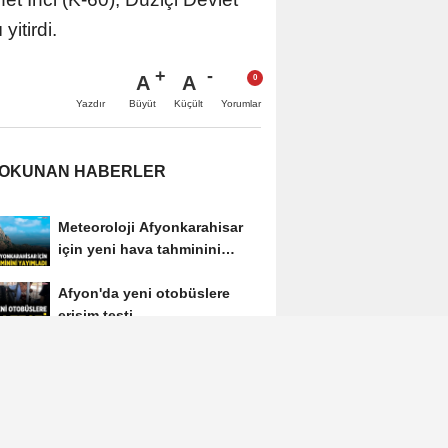
itirdi.
A
A
Büyüt
Küçült
Yazdır
Yorumlar
 OKUNAN HABERLER
Meteoroloji Afyonkarahisar
için yeni hava tahminini
yayımladı
Afyon'da yeni otobüslere
erişim testi
Afyon Cenaze İlanları 3
Ağustos 2026: Bugün Kimler
Vefat Etti?
Afyonkarahisar'ın tanınan
ismi Ahmet Dikyamaç