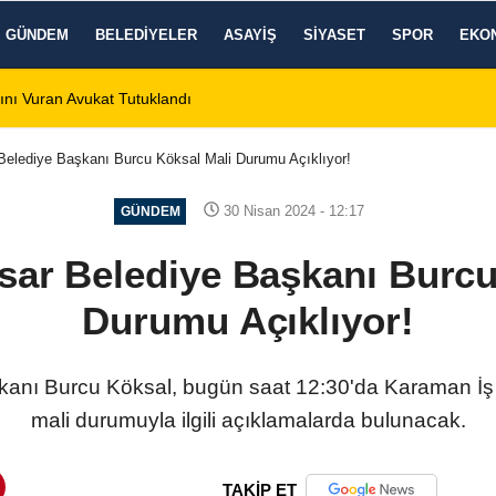
GÜNDEM
BELEDIYELER
ASAYIŞ
SIYASET
SPOR
EKO
ını Vuran Avukat Tutuklandı
22:23
Afyonkarahisar’d
Belediye Başkanı Burcu Köksal Mali Durumu Açıklıyor!
30 Nisan 2024 - 12:17
GÜNDEM
sar Belediye Başkanı Burcu
Durumu Açıklıyor!
anı Burcu Köksal, bugün saat 12:30'da Karaman İş 
mali durumuyla ilgili açıklamalarda bulunacak.
TAKİP ET