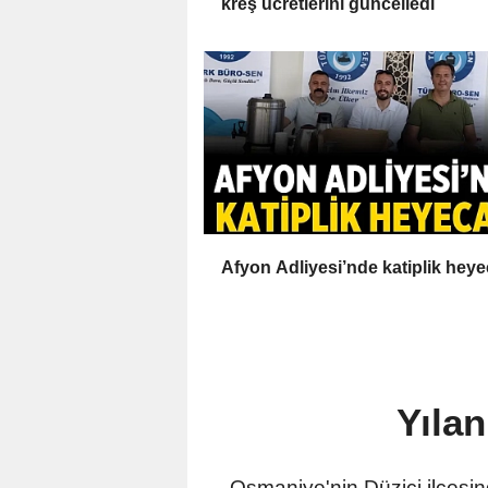
kreş ücretlerini güncelledi
Afyon Adliyesi’nde katiplik heye
Yılan
Osmaniye'nin Düziçi ilçesind