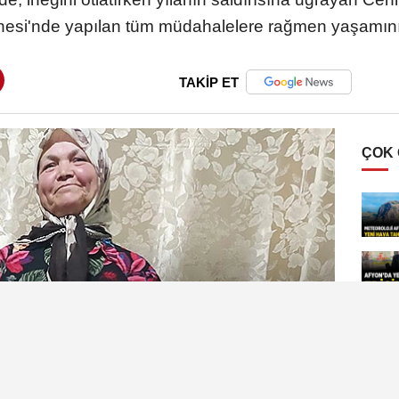
esi'nde yapılan tüm müdahalelere rağmen yaşamını y
TAKİP ET
ÇOK