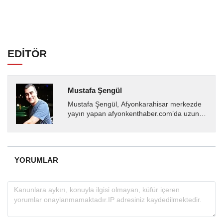
EDİTÖR
Mustafa Şengül
Mustafa Şengül, Afyonkarahisar merkezde
yayın yapan afyonkenthaber.com’da uzun
yıllardır yerel internet medyasında görev
almakta, haber akışı...
YORUMLAR