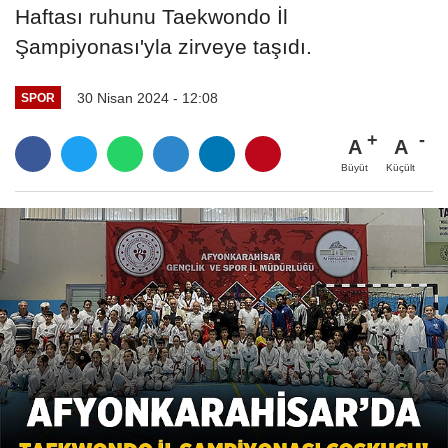
Haftası ruhunu Taekwondo İl
Şampiyonası'yla zirveye taşıdı.
30 Nisan 2024 - 12:08
SPOR
A
A
Büyüt
Küçült