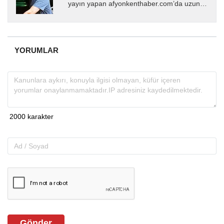
yayın yapan afyonkenthaber.com’da uzun
yıllardır yerel internet medyasında görev
almakta, haber akışı...
YORUMLAR
Gönder