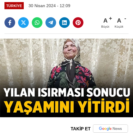
30 Nisan 2024 - 12:09
TÜRKIYE
A
A
Büyüt
Küçült
TAKİP ET