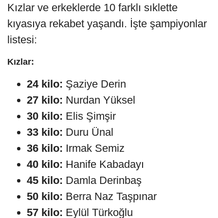
Kızlar ve erkeklerde 10 farklı sıklette
kıyasıya rekabet yaşandı. İşte şampiyonlar
listesi:
Kızlar:
24 kilo:
Şaziye Derin
27 kilo:
Nurdan Yüksel
30 kilo:
Elis Şimşir
33 kilo:
Duru Ünal
36 kilo:
Irmak Semiz
40 kilo:
Hanife Kabadayı
45 kilo:
Damla Derinbaş
50 kilo:
Berra Naz Taşpınar
57 kilo:
Eylül Türkoğlu