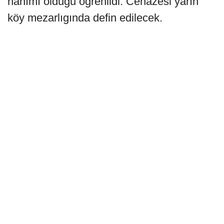
hanımı olduğu öğrenildi. Cenazesi yarın
köy mezarlıgında defin edilecek.