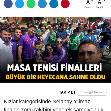
A
A
Büyüt
Küçült
TAKİP ET
Kızlar kategorisinde Selanay Yılmaz,
finalde zorlu rakibini yenerek şampiyonluk