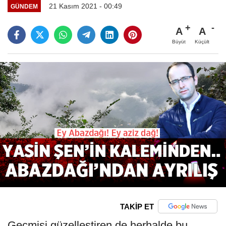
21 Kasım 2021 - 00:49
GÜNDEM
A
A
Büyüt
Küçült
TAKİP ET
Geçmişi güzelleştiren de herhalde bu