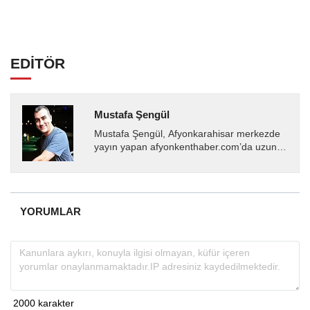
EDİTÖR
Mustafa Şengül
Mustafa Şengül, Afyonkarahisar merkezde
yayın yapan afyonkenthaber.com’da uzun
yıllardır yerel internet medyasında görev
almakta, haber akışı...
YORUMLAR