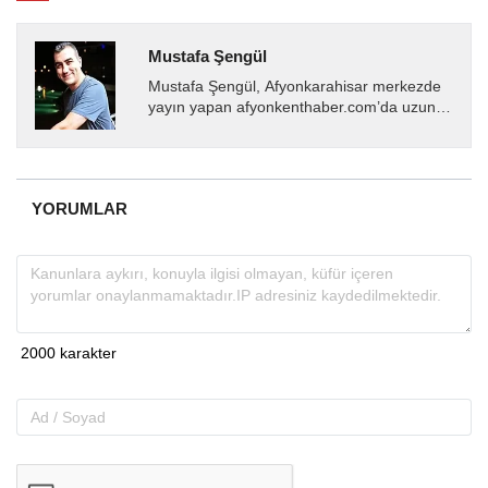
Mustafa Şengül
Mustafa Şengül, Afyonkarahisar merkezde
yayın yapan afyonkenthaber.com’da uzun
yıllardır yerel internet medyasında görev
almakta, haber akışı...
YORUMLAR