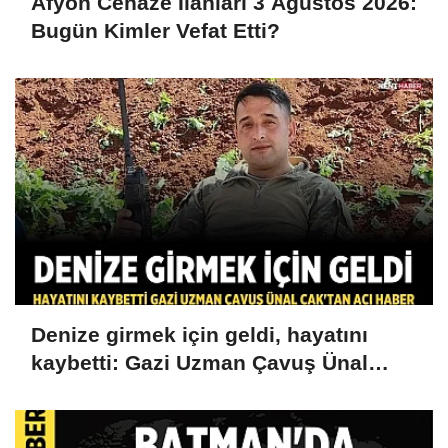
Afyon Cenaze İlanları 3 Ağustos 2026:
Bugün Kimler Vefat Etti?
Denize girmek için geldi, hayatını
kaybetti: Gazi Uzman Çavuş Ünal
Cak'tan acı haber