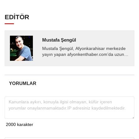
EDİTÖR
Mustafa Şengül
Mustafa Şengül, Afyonkarahisar merkezde
yayın yapan afyonkenthaber.com’da uzun
yıllardır yerel internet medyasında görev
almakta, haber akışı...
YORUMLAR