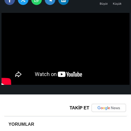
Büyüt
Küçült
TAKİP ET
YORUMLAR