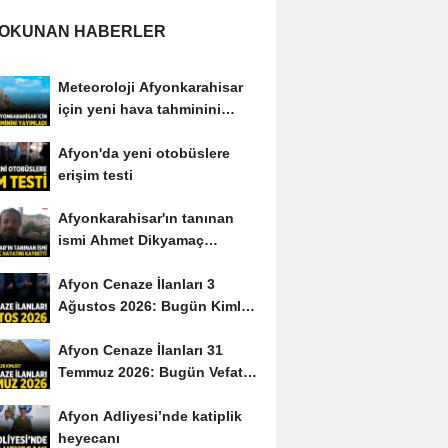
 OKUNAN HABERLER
Meteoroloji Afyonkarahisar
için yeni hava tahminini
yayımladı
Afyon'da yeni otobüslere
erişim testi
Afyonkarahisar'ın tanınan
ismi Ahmet Dikyamaç
hayatını kaybetti
Afyon Cenaze İlanları 3
Ağustos 2026: Bugün Kimler
Vefat Etti?
Afyon Cenaze İlanları 31
Temmuz 2026: Bugün Vefat
Edenler Kimler?
Afyon Adliyesi’nde katiplik
heyecanı