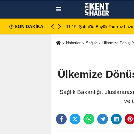
SON DAKİKA:
da değerlendirildi
11:18
Afyon Cenaze İlanları: 7 Ağus
Haberler
Sağlık
Ülkemize Dönüş Y
Ülkemize Dönüş
Sağlık Bakanlığı, uluslarar
ve 