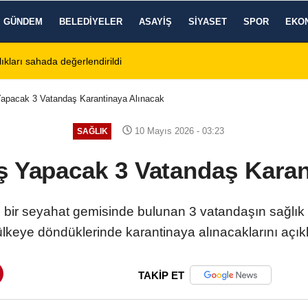
GÜNDEM
BELEDIYELER
ASAYIŞ
SIYASET
SPOR
EKO
tos 2026 Cuma Defin Bilgileri Açıklandı
01:31
Dinar'da beş gün 
apacak 3 Vatandaş Karantinaya Alınacak
10 Mayıs 2026 - 03:23
SAĞLIK
 Yapacak 3 Vatandaş Karan
ası bir seyahat gemisinde bulunan 3 vatandaşın sağl
ülkeye döndüklerinde karantinaya alınacaklarını açıkl
TAKİP ET