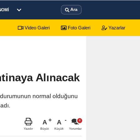
Ara
NOMI
Video Galeri
Foto Galeri
Yazarlar
sürecek festival programı açıklandı
01:17
Emekli
tinaya Alınacak
ık durumunun normal olduğunu
adı.
A
A
Büyüt
Küçült
Yazdır
Yorumlar