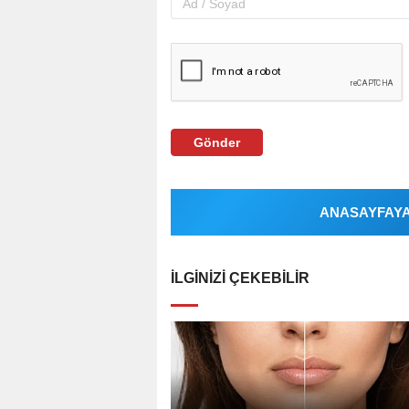
Gönder
ANASAYFAYA 
İLGINIZI ÇEKEBILIR