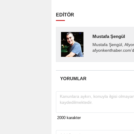
EDİTÖR
Mustafa Şengül
Mustafa Şengül, Afyo
afyonkenthaber.com’da
almakta, haber akışı..
YORUMLAR