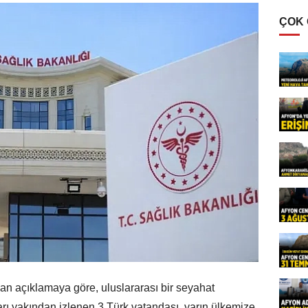
ÇOK
lan açıklamaya göre, uluslararası bir seyahat
rı yakından izlenen 3 Türk vatandaşı, yarın ülkemize