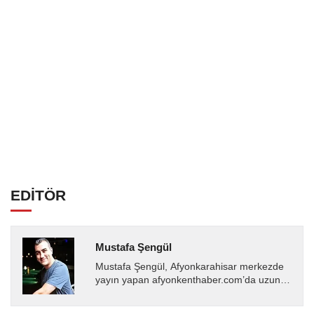
EDİTÖR
Mustafa Şengül
Mustafa Şengül, Afyonkarahisar merkezde
yayın yapan afyonkenthaber.com’da uzun
yıllardır yerel internet medyasında görev
almakta, haber akışı...