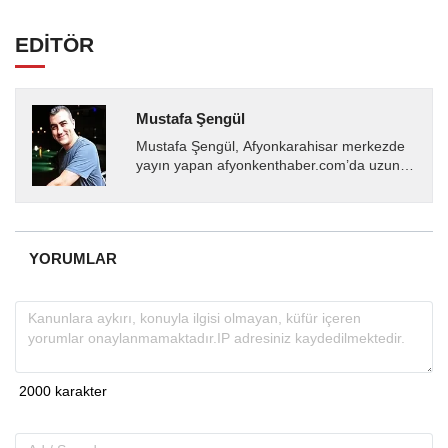
EDİTÖR
Mustafa Şengül
Mustafa Şengül, Afyonkarahisar merkezde
yayın yapan afyonkenthaber.com’da uzun
yıllardır yerel internet medyasında görev
almakta, haber akışı...
YORUMLAR