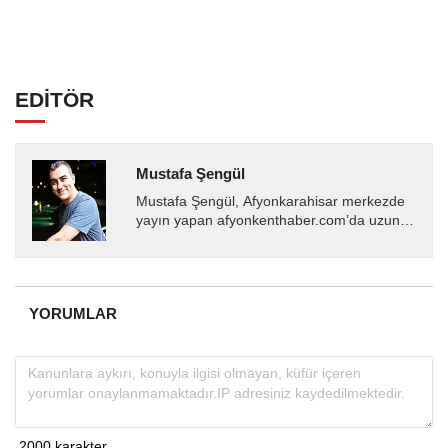
EDİTÖR
Mustafa Şengül
Mustafa Şengül, Afyonkarahisar merkezde
yayın yapan afyonkenthaber.com’da uzun
yıllardır yerel internet medyasında görev
almakta, haber akışı...
YORUMLAR