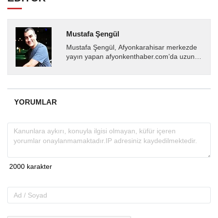
Mustafa Şengül
Mustafa Şengül, Afyonkarahisar merkezde
yayın yapan afyonkenthaber.com’da uzun
yıllardır yerel internet medyasında görev
almakta, haber akışı...
YORUMLAR