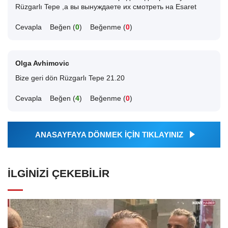
Rüzgarlı Tepe ,а вы вынуждаете их смотреть на Esaret
Cevapla
Beğen (
0
)
Beğenme (
0
)
Olga Avhimovic
Bize geri dön Rüzgarlı Tepe 21.20
Cevapla
Beğen (
4
)
Beğenme (
0
)
ANASAYFAYA DÖNMEK İÇİN TIKLAYINIZ
İLGINIZI ÇEKEBILIR