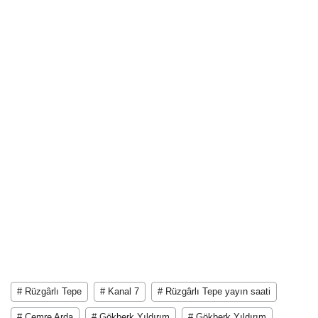
# Rüzgârlı Tepe
# Kanal 7
# Rüzgârlı Tepe yayın saati
# Cemre Arda
# Gökberk Yıldırım
# Gökberk Yıldırım