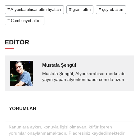
# Afyonkarahisar altın fiyatları
# gram altın
# çeyrek altın
# Cumhuriyet altını
EDİTÖR
Mustafa Şengül
Mustafa Şengül, Afyonkarahisar merkezde
yayın yapan afyonkenthaber.com’da uzun
yıllardır yerel internet medyasında görev
almakta, haber akışı...
YORUMLAR