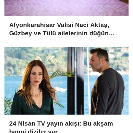
Afyonkarahisar Valisi Naci Aktaş,
Güzbey ve Tülü ailelerinin düğün
törenine katıldı
24 Nisan TV yayın akışı: Bu akşam
hangi diziler var