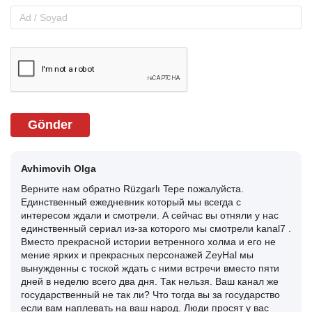
Gönder
Avhimovih Olga
Верните нам обратно Rüzgarlı Tepe пожалуйста.
Единственный ежедневник который мы всегда с
интересом ждали и смотрели. А сейчас вы отняли у нас
единственный сериал из-за которого мы смотрели kanal7 .
Вместо прекрасной истории ветренного холма и его не
мение ярких и прекрасных персонажей ZeyHal мы
вынужденны с тоской ждать с ними встречи вместо пяти
дней в неделю всего два дня. Так нельзя. Ваш канал же
государственный не так ли? Что тогда вы за государство
если вам наплевать на ваш народ. Люди просят у вас