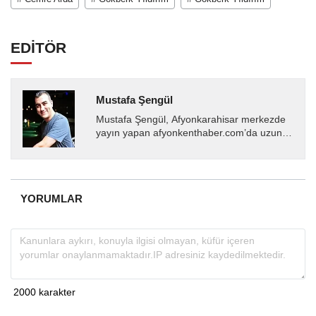
EDİTÖR
Mustafa Şengül
Mustafa Şengül, Afyonkarahisar merkezde
yayın yapan afyonkenthaber.com’da uzun
yıllardır yerel internet medyasında görev
almakta, haber akışı...
YORUMLAR