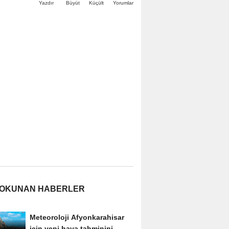
Büyüt
Küçült
Yazdır
Yorumlar
 OKUNAN HABERLER
Meteoroloji Afyonkarahisar
için yeni hava tahminini