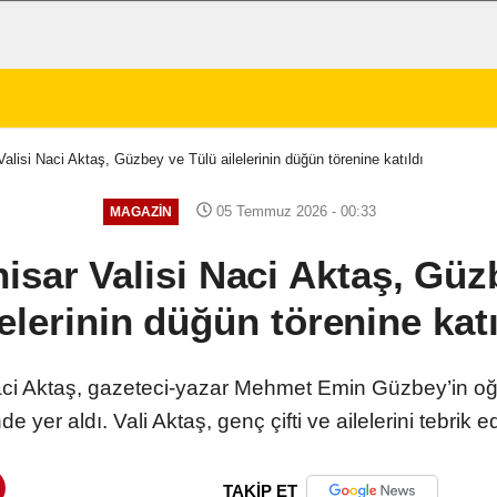
alisi Naci Aktaş, Güzbey ve Tülü ailelerinin düğün törenine katıldı
05 Temmuz 2026 - 00:33
MAGAZIN
isar Valisi Naci Aktaş, Güz
lelerinin düğün törenine katı
aci Aktaş, gazeteci-yazar Mehmet Emin Güzbey’in oğ
er aldı. Vali Aktaş, genç çifti ve ailelerini tebrik ede
TAKİP ET