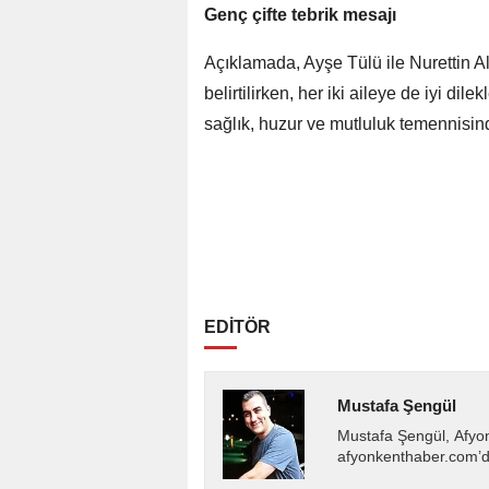
Genç çifte tebrik mesajı
Açıklamada, Ayşe Tülü ile Nurettin Alp
belirtilirken, her iki aileye de iyi dile
sağlık, huzur ve mutluluk temennisin
EDİTÖR
Mustafa Şengül
Mustafa Şengül, Afyo
afyonkenthaber.com’da
almakta, haber akışı..