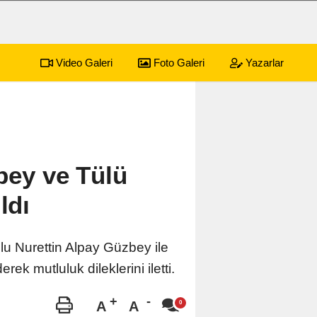
Video Galeri
Foto Galeri
Yazarlar
bey ve Tülü
ldı
lu Nurettin Alpay Güzbey ile
rek mutluluk dileklerini iletti.
A
A