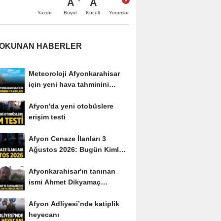
A
A
Büyüt
Küçült
Yazdır
Yorumlar
 OKUNAN HABERLER
Meteoroloji Afyonkarahisar
için yeni hava tahminini
yayımladı
Afyon'da yeni otobüslere
erişim testi
Afyon Cenaze İlanları 3
Ağustos 2026: Bugün Kimler
Vefat Etti?
Afyonkarahisar'ın tanınan
ismi Ahmet Dikyamaç
hayatını kaybetti
Afyon Adliyesi’nde katiplik
heyecanı