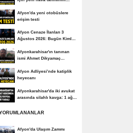
yayımladı
Afyon'da yeni otobüslere
erişim testi
Afyon Cenaze İlanları 3
Ağustos 2026: Bugün Kimler
Vefat Etti?
Afyonkarahisar'ın tanınan
ismi Ahmet Dikyamaç
hayatını kaybetti
Afyon Adliyesi’nde katiplik
heyecanı
Afyonkarahisar'da iki avukat
arasında silahlı kavga: 1 ağır
yaralı
 YORUMLANANLAR
Afyon'da Ulaşım Zammı