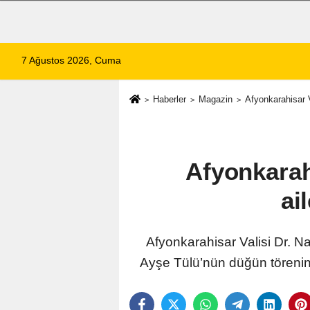
7 Ağustos 2026, Cuma
Haberler
Magazin
Afyonkarahisar V
Afyonkarah
ai
Afyonkarahisar Valisi Dr. N
Ayşe Tülü’nün düğün töreninde y