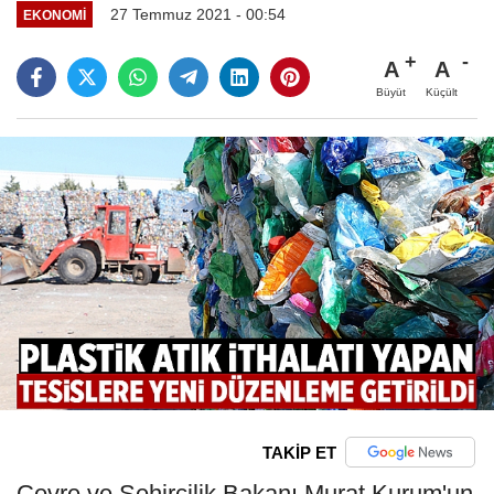
27 Temmuz 2021 - 00:54
EKONOMI
A
A
Büyüt
Küçült
TAKİP ET
Çevre ve Şehircilik Bakanı Murat Kurum'un