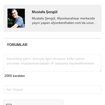
Mustafa Şengül
Mustafa Şengül, Afyonkarahisar merkezde
yayın yapan afyonkenthaber.com’da uzun
yıllardır yerel internet medyasında görev
almakta, haber akışı...
YORUMLAR