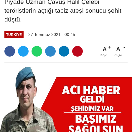
Piyade Uzman Çavuş Halil Çelebi
teröristlerin açtığı taciz ateşi sonucu şehit
düştü.
27 Temmuz 2021 - 00:45
TÜRKIYE
A
A
Büyüt
Küçült