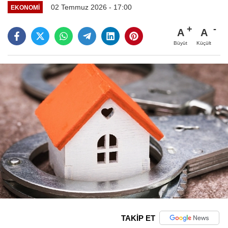
02 Temmuz 2026 - 17:00
EKONOMI
A
A
Büyüt
Küçült
TAKİP ET