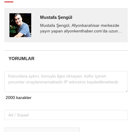
Mustafa Şengül
Mustafa Şengül, Afyonkarahisar merkezde
yayın yapan afyonkenthaber.com’da uzun
yıllardır yerel internet medyasında görev
almakta, haber akışı...
YORUMLAR