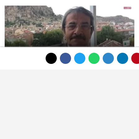
Afyonkarahisar'ın tanınan ismi Ahmet
Dikyamaç hayatını kaybetti