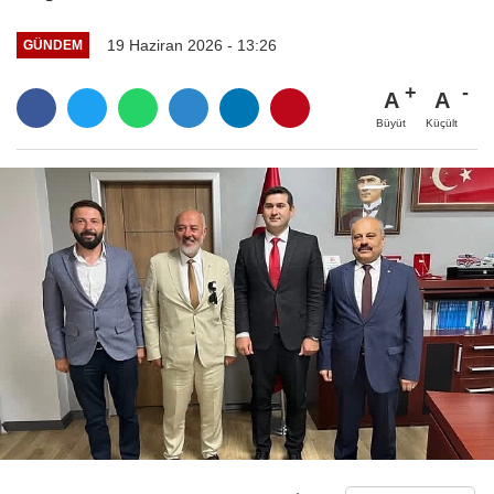
19 Haziran 2026 - 13:26
GÜNDEM
A
A
Büyüt
Küçült