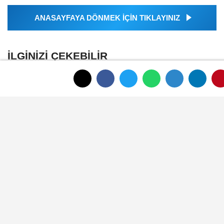
ANASAYFAYA DÖNMEK İÇİN TIKLAYINIZ
İLGINIZI ÇEKEBILIR
Afyon Belediyesi sosyal tesis ve kreş
ücretlerini güncelledi