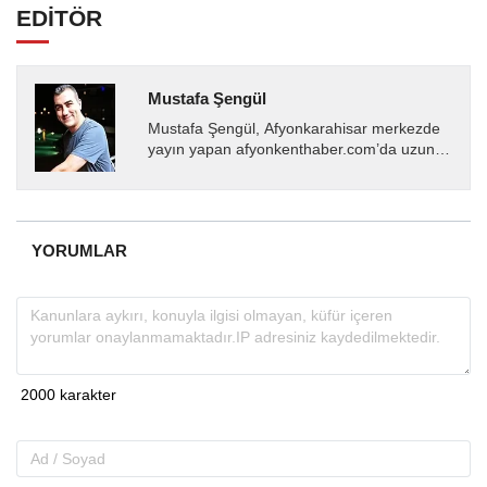
EDİTÖR
Mustafa Şengül
Mustafa Şengül, Afyonkarahisar merkezde
yayın yapan afyonkenthaber.com’da uzun
yıllardır yerel internet medyasında görev
almakta, haber akışı...
YORUMLAR