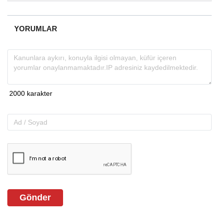
almakta, haber akışı...
YORUMLAR
Gönder