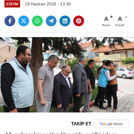
19 Haziran 2026 - 13:30
EĞITIM
A
A
Büyüt
Küçült
TAKİP ET