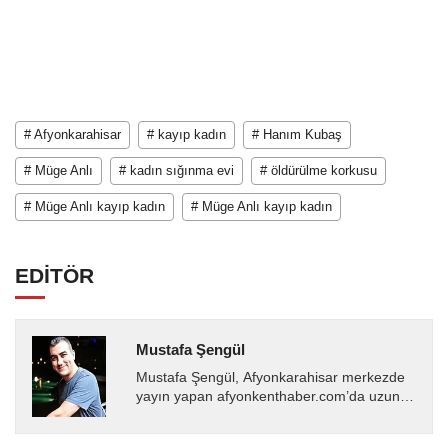
# Afyonkarahisar
# kayıp kadın
# Hanım Kubaş
# Müge Anlı
# kadın sığınma evi
# öldürülme korkusu
# Müge Anlı kayıp kadın
# Müge Anlı kayıp kadın
EDİTÖR
Mustafa Şengül
Mustafa Şengül, Afyonkarahisar merkezde
yayın yapan afyonkenthaber.com’da uzun
yıllardır yerel internet medyasında görev
almakta, haber akışı...