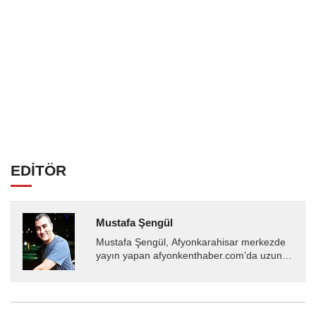
EDİTÖR
Mustafa Şengül
Mustafa Şengül, Afyonkarahisar merkezde
yayın yapan afyonkenthaber.com’da uzun
yıllardır yerel internet medyasında görev
almakta, haber akışı...