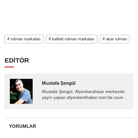
# rulman markaları
# kaliteli rulman markaları
# akar rulman
EDİTÖR
Mustafa Şengül
Mustafa Şengül, Afyonkarahisar merkezde
yayın yapan afyonkenthaber.com’da uzun
yıllardır yerel internet medyasında görev
almakta, haber akışı...
YORUMLAR