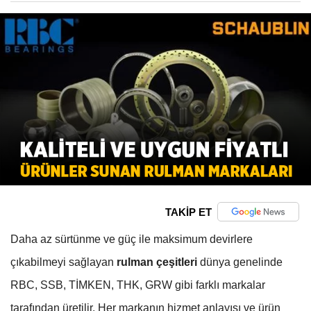
TAKİP ET
Daha az sürtünme ve güç ile maksimum devirlere
çıkabilmeyi sağlayan
rulman çeşitleri
dünya genelinde
RBC, SSB, TİMKEN, THK, GRW gibi farklı markalar
tarafından üretilir. Her markanın hizmet anlayışı ve ürün