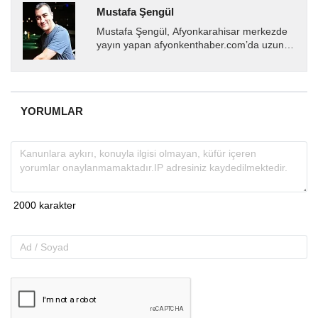
Mustafa Şengül
Mustafa Şengül, Afyonkarahisar merkezde
yayın yapan afyonkenthaber.com’da uzun
yıllardır yerel internet medyasında görev
almakta, haber akışı...
YORUMLAR