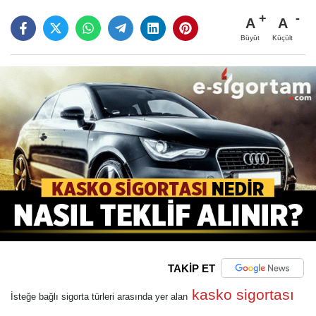
A
A
Büyüt
Küçült
TAKİP ET
kasko sigortası
İsteğe bağlı sigorta türleri arasında yer alan