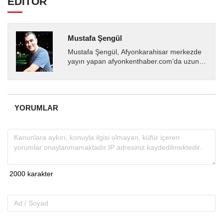
EDİTÖR
Mustafa Şengül
Mustafa Şengül, Afyonkarahisar merkezde
yayın yapan afyonkenthaber.com’da uzun
yıllardır yerel internet medyasında görev
almakta, haber akışı...
YORUMLAR