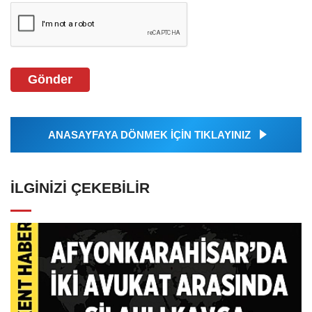
Gönder
ANASAYFAYA DÖNMEK İÇİN TIKLAYINIZ
İLGINIZI ÇEKEBILIR