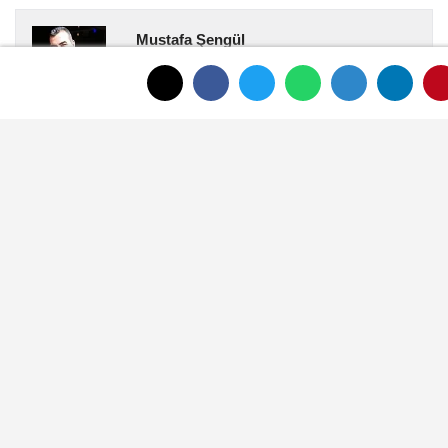
Mustafa Şengül
Mustafa Şengül, Afyonkarahisar merkezde
yayın yapan afyonkenthaber.com’da uzun
yıllardır yerel internet medyasında görev
almakta, haber akışı...
YORUMLAR