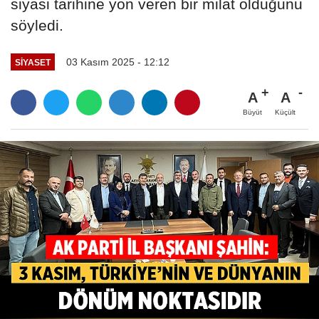
siyasi tarihine yön veren bir milat olduğunu
söyledi.
03 Kasım 2025 - 12:12
SIYASET
A
A
Büyüt
Küçült