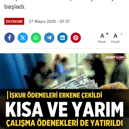
başladı.
27 Mayıs 2026 - 02:37
EKONOMI
A
A
Büyüt
Küçült