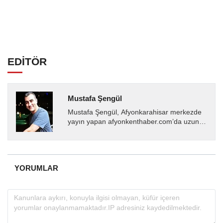
EDİTÖR
Mustafa Şengül
Mustafa Şengül, Afyonkarahisar merkezde
yayın yapan afyonkenthaber.com’da uzun
yıllardır yerel internet medyasında görev
almakta, haber akışı...
YORUMLAR