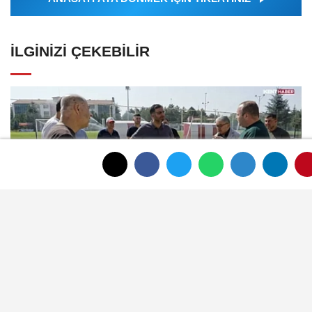
İLGINIZI ÇEKEBILIR
Şuhut'ta Büyük Taarruz hazırlıkları
sahada değerlendirildi