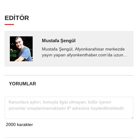
EDİTÖR
Mustafa Şengül
Mustafa Şengül, Afyonkarahisar merkezde
yayın yapan afyonkenthaber.com’da uzun
yıllardır yerel internet medyasında görev
almakta, haber akışı...
YORUMLAR