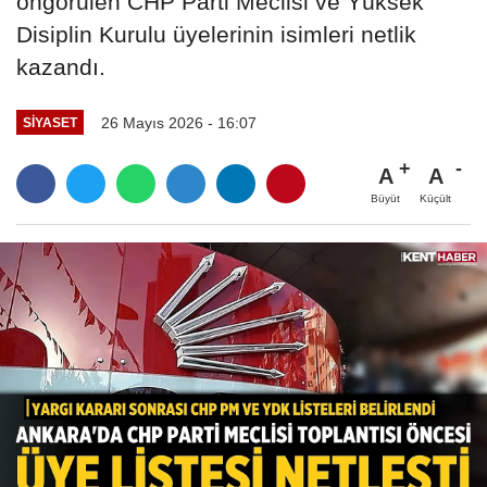
öngörülen CHP Parti Meclisi ve Yüksek
Disiplin Kurulu üyelerinin isimleri netlik
kazandı.
26 Mayıs 2026 - 16:07
SIYASET
A
A
Büyüt
Küçült