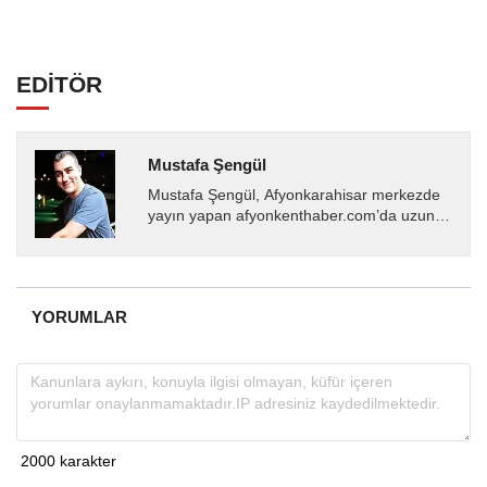
EDİTÖR
Mustafa Şengül
Mustafa Şengül, Afyonkarahisar merkezde
yayın yapan afyonkenthaber.com’da uzun
yıllardır yerel internet medyasında görev
almakta, haber akışı...
YORUMLAR