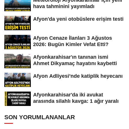
Meteoroloji Afyonkarahisar için yeni
hava tahminini yayımladı
Afyon'da yeni otobüslere erişim testi
Afyon Cenaze İlanları 3 Ağustos
2026: Bugün Kimler Vefat Etti?
Afyonkarahisar'ın tanınan ismi
Ahmet Dikyamaç hayatını kaybetti
Afyon Adliyesi’nde katiplik heyecanı
Afyonkarahisar'da iki avukat
arasında silahlı kavga: 1 ağır yaralı
SON YORUMLANANLAR