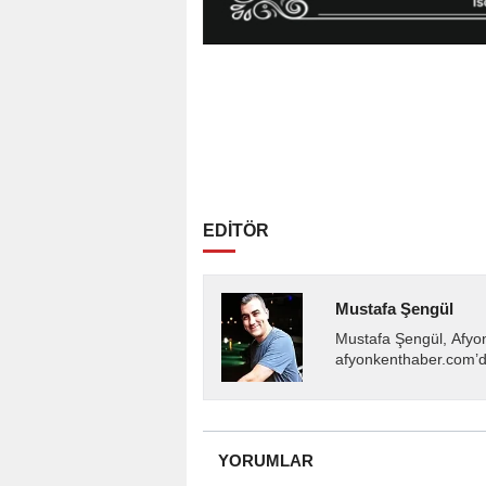
EDİTÖR
Mustafa Şengül
Mustafa Şengül, Afyo
afyonkenthaber.com’da
almakta, haber akışı..
YORUMLAR