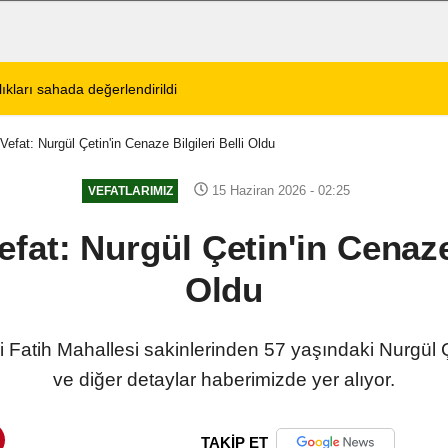
tos 2026 Cuma Defin Bilgileri Açıklandı
01:31
Dinar'da beş gün 
Vefat: Nurgül Çetin'in Cenaze Bilgileri Belli Oldu
15 Haziran 2026 - 02:25
VEFATLARIMIZ
efat: Nurgül Çetin'in Cenaze 
Oldu
i Fatih Mahallesi sakinlerinden 57 yaşındaki Nurgül Çet
ve diğer detaylar haberimizde yer alıyor.
TAKİP ET