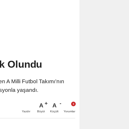
ek Olundu
 A Milli Futbol Takımı'nın
asyonla yaşandı.
A
A
Büyüt
Küçült
Yazdır
Yorumlar