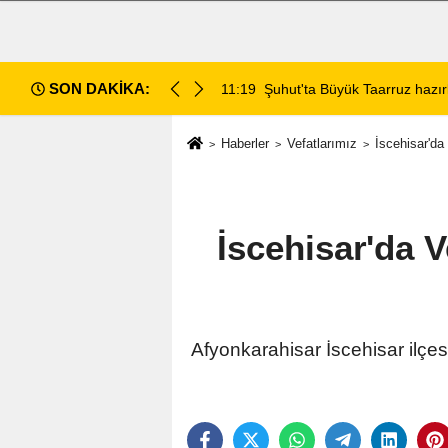
SON DAKİKA:
da değerlendirildi
11:18
Afyon Cenaze İlanları: 7 Ağus
Haberler
Vefatlarımız
İscehisar'da 
İscehisar'da V
Afyonkarahisar İscehisar ilçes