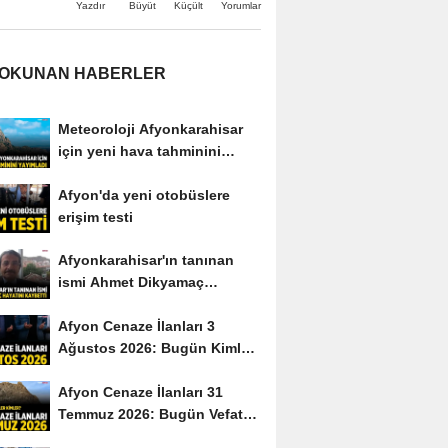
Büyüt
Küçült
Yazdır
Yorumlar
 OKUNAN HABERLER
Meteoroloji Afyonkarahisar
için yeni hava tahminini
yayımladı
Afyon'da yeni otobüslere
erişim testi
Afyonkarahisar'ın tanınan
ismi Ahmet Dikyamaç
hayatını kaybetti
Afyon Cenaze İlanları 3
Ağustos 2026: Bugün Kimler
Vefat Etti?
Afyon Cenaze İlanları 31
Temmuz 2026: Bugün Vefat
Edenler Kimler?