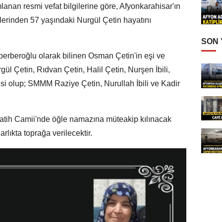
lanan resmi vefat bilgilerine göre, Afyonkarahisar'ın
nlerinden 57 yaşındaki Nurgül Çetin hayatını
SON
 berberoğlu olarak bilinen Osman Çetin'in eşi ve
ül Çetin, Rıdvan Çetin, Halil Çetin, Nurşen İbili,
si olup; SMMM Raziye Çetin, Nurullah İbili ve Kadir
Fatih Camii'nde öğle namazına müteakip kılınacak
lıkta toprağa verilecektir.