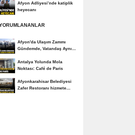
Afyon Adliyesi’nde katiplik
heyecanı
 YORUMLANANLAR
Afyon'da Ulaşım Zammı
Gündemde, Vatandaş Aynı
Soruyu Soruyor
Antalya Yolunda Mola
Noktası: Café de Paris
Afyonkarahisar Belediyesi
Zafer Restoranı hizmete
açıyor