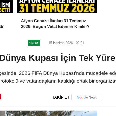
Afyon Cenaze İlanları 31 Temmuz
ti
2026: Bugün Vefat Edenler Kimler?
15 Haziran 2026 - 02:01
SPOR
 Dünya Kupası İçin Tek Yür
lçesinde, 2026 FIFA Dünya Kupası'nda mücadele eden
protokolü ve vatandaşların katıldığı ortak bir organiz
TAKİP ET