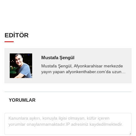
EDİTÖR
Mustafa Şengül
Mustafa Şengül, Afyonkarahisar merkezde
yayın yapan afyonkenthaber.com’da uzun
yıllardır yerel internet medyasında görev
almakta, haber akışı...
YORUMLAR