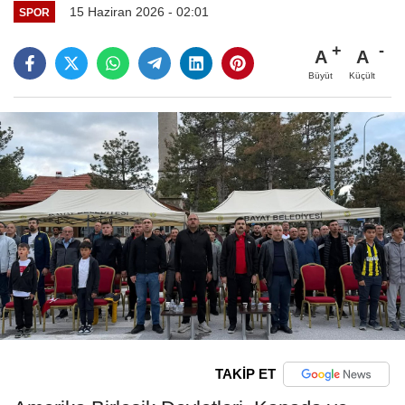
15 Haziran 2026 - 02:01
SPOR
A
A
Büyüt
Küçült
TAKİP ET