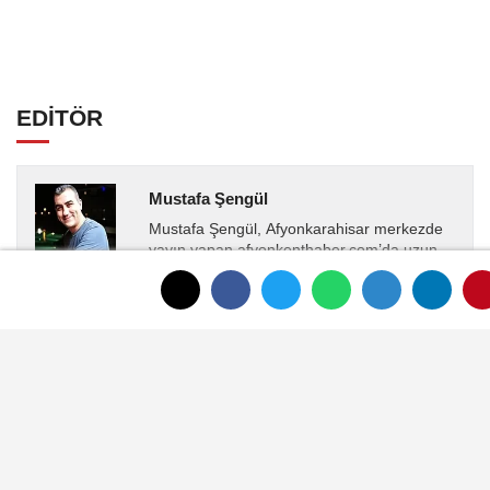
EDİTÖR
Mustafa Şengül
Mustafa Şengül, Afyonkarahisar merkezde
yayın yapan afyonkenthaber.com’da uzun
yıllardır yerel internet medyasında görev
almakta, haber akışı...
YORUMLAR