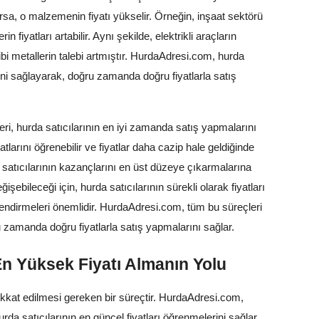
rsa, o malzemenin fiyatı yükselir. Örneğin, inşaat sektörü
n fiyatları artabilir. Aynı şekilde, elektrikli araçların
i metallerin talebi artmıştır. HurdaAdresi.com, hurda
rini sağlayarak, doğru zamanda doğru fiyatlarla satış
eri, hurda satıcılarının en iyi zamanda satış yapmalarını
yatlarını öğrenebilir ve fiyatlar daha cazip hale geldiğinde
da satıcılarının kazançlarını en üst düzeye çıkarmalarına
işebileceği için, hurda satıcılarının sürekli olarak fiyatları
erlendirmeleri önemlidir. HurdaAdresi.com, tüm bu süreçleri
u zamanda doğru fiyatlarla satış yapmalarını sağlar.
En Yüksek Fiyatı Almanın Yolu
dikkat edilmesi gereken bir süreçtir. HurdaAdresi.com,
rda satıcılarının en güncel fiyatları öğrenmelerini sağlar.