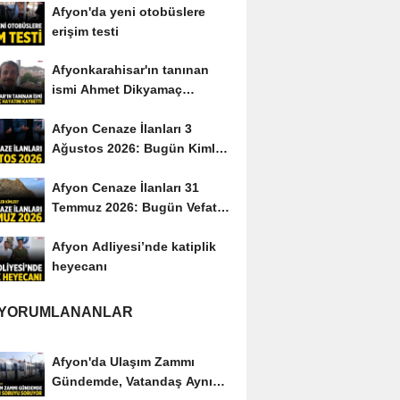
Afyon'da yeni otobüslere
erişim testi
Afyonkarahisar'ın tanınan
ismi Ahmet Dikyamaç
hayatını kaybetti
Afyon Cenaze İlanları 3
Ağustos 2026: Bugün Kimler
Vefat Etti?
Afyon Cenaze İlanları 31
Temmuz 2026: Bugün Vefat
Edenler Kimler?
Afyon Adliyesi’nde katiplik
heyecanı
 YORUMLANANLAR
Afyon'da Ulaşım Zammı
Gündemde, Vatandaş Aynı