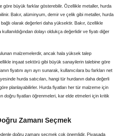
e göre büyük farklar gösterebilir. Özellikle metaller, hurda
linir. Bakır, alüminyum, demir ve çelik gibi metaller, hurda
ağlı olarak değerleri daha yüksektir. Bakır, özellikle
a kullanıldığından dolayı oldukça değerlidir ve fiyatı diğer
ulunan malzemelerdir, ancak hala yüksek talep
zellikle inşaat sektörü gibi büyük sanayilerin talebine göre
nın fiyatını ayrı ayrı sunarak, kullanıcılara bu farkları net
yesinde hurda satıcıları, hangi tür hurdanın daha değerli
öre planlayabilirler. Hurda fiyatları her tür malzeme için
ın doğru fiyatları öğrenmeleri, kar elde etmeleri için kritik
 Doğru Zamanı Seçmek
 nedenle doğru zamanı seçmek çok önemlidir. Piyasada