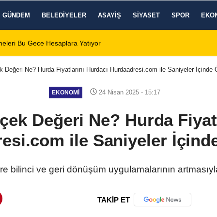
GÜNDEM
BELEDIYELER
ASAYIŞ
SIYASET
SPOR
EKO
rlik çağrısı Zafer Meydanı'nda yükseldi
01:31
Dinar
 Değeri Ne? Hurda Fiyatlarını Hurdacı Hurdaadresi.com ile Saniyeler İçinde 
24 Nisan 2025 - 15:17
EKONOMI
çek Değeri Ne? Hurda Fiyatl
esi.com ile Saniyeler İçind
vre bilinci ve geri dönüşüm uygulamalarının artmasıyl
TAKİP ET