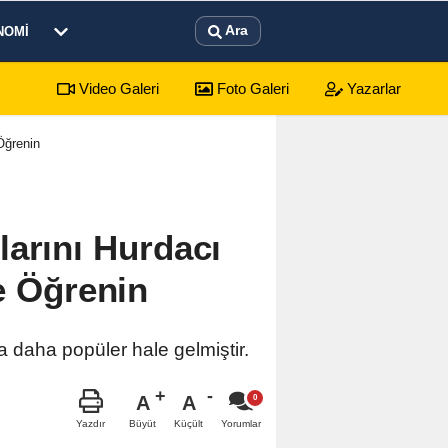
Ara
NOMI
Video Galeri
Foto Galeri
Yazarlar
'da beş gün sürecek festival programı açıklandı
Öğrenin
arını Hurdacı
e Öğrenin
a daha popüler hale gelmiştir.
A
A
Büyüt
Küçült
Yazdır
Yorumlar