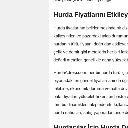
Hurda Fiyatlarını Etkile
Hurda fiyatlarının belirlenmesinde bir di
kalitesinden ve pazardaki talep durumun
hurdanın türü, fiyatını doğrudan etkileye
çelik ve demir gibi metallerin her biri far
değerli metaller, genellikle daha yüksek fi
HurdaAdresi.com, her bir hurda türü için a
piyasadaki en güncel fiyatları anında öğ
talebine, ekonomik duruma ve hatta döviz
bakır fiyatları yükselebilirken, bir başk
tüm bu dinamikleri takip ederek, kullanı
hurda satıcıları, satış yapmadan önce do
Hurdacılar İçin Hurda D