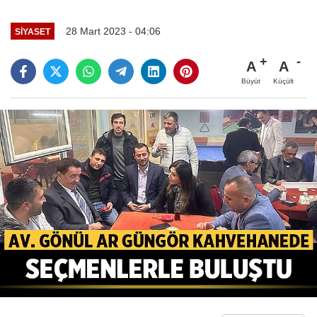
28 Mart 2023 - 04:06
SIYASET
A
A
Büyüt
Küçült