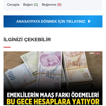
Cevapla
Beğen (
1
)
Beğenme (
0
)
ANASAYFAYA DÖNMEK İÇİN TIKLAYINIZ
İLGINIZI ÇEKEBILIR