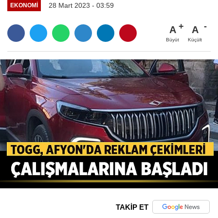
28 Mart 2023 - 03:59
EKONOMI
A
A
Büyüt
Küçült
TAKİP ET