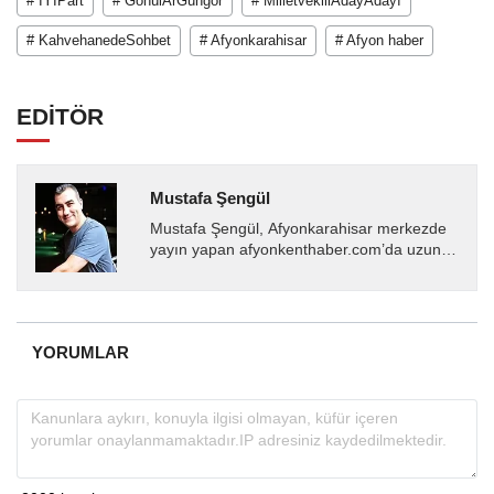
# İYİPart
# GönülArGüngör
# MilletvekiliAdayAdayı
# KahvehanedeSohbet
# Afyonkarahisar
# Afyon haber
EDİTÖR
Mustafa Şengül
Mustafa Şengül, Afyonkarahisar merkezde
yayın yapan afyonkenthaber.com’da uzun
yıllardır yerel internet medyasında görev
almakta, haber akışı...
YORUMLAR