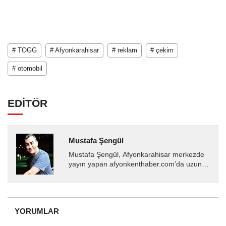
# TOGG
# Afyonkarahisar
# reklam
# çekim
# otomobil
EDİTÖR
Mustafa Şengül
Mustafa Şengül, Afyonkarahisar merkezde
yayın yapan afyonkenthaber.com’da uzun
yıllardır yerel internet medyasında görev
almakta, haber akışı...
YORUMLAR