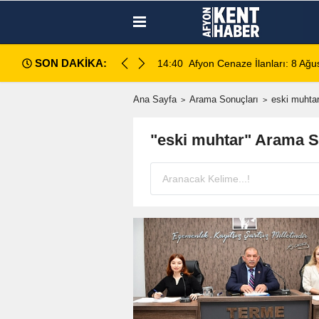
SON DAKİKA:
14:35
Sinanpaşa’da Otobüs Kazası:
Ana Sayfa
Arama Sonuçları
eski muhta
"eski muhtar" Arama S