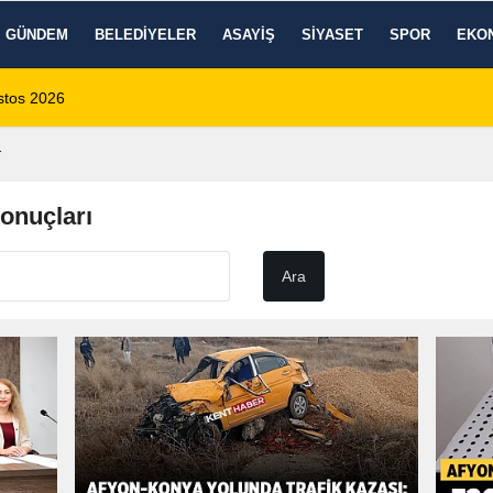
GÜNDEM
BELEDIYELER
ASAYIŞ
SIYASET
SPOR
EKO
 1 Ölü, 15 Yaralı
14:59
8 Ağustos 2026 Af
r
onuçları