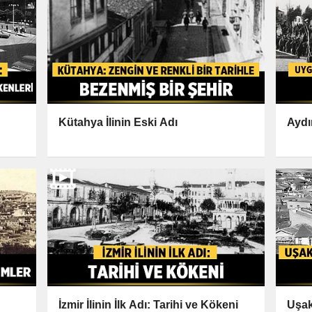
Kütahya İlinin Eski Adı
Aydı
İzmir İlinin İlk Adı: Tarihi ve Kökeni
Uşak