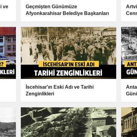
i ve
Geçmişten Günümüze
Artvi
Afyonkarahisar Belediye Başkanları
Cen
İscehisar'ın Eski Adı ve Tarihi
Anta
Zenginlikleri
Gün