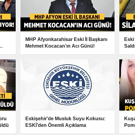
MHP Afyonkarahisar Eski İl Başkanı
Eski
Mehmet Kocacan’ın Acı Günü!
Sald
bru
Eskişehir'de Musluk Suyu Kokusu:
Kuşa
üldü
ESKİ’den Önemli Açıklama
Pomp