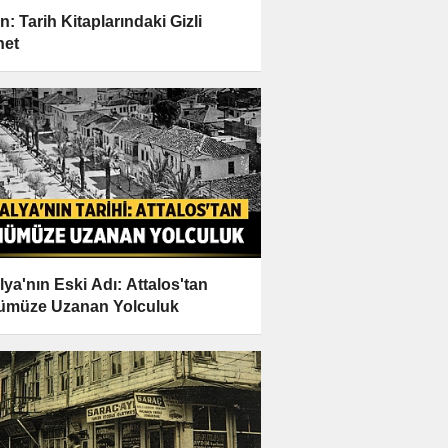
n: Tarih Kitaplarındaki Gizli
net
lya'nın Eski Adı: Attalos'tan
ümüze Uzanan Yolculuk