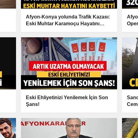
Afyon-Konya yolunda Trafik Kazası:
Afyo
Eski Muhtar Karamoçu Hayatını
Oper
Kaybetti
Eski Ehliyetinizi Yenilemek İçin Son
Sand
Şans!
Cemi