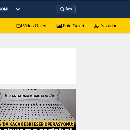
Ara
NOMI
Video Galeri
Foto Galeri
Yazarlar
yonkarahisar Nöbetçi Eczaneler