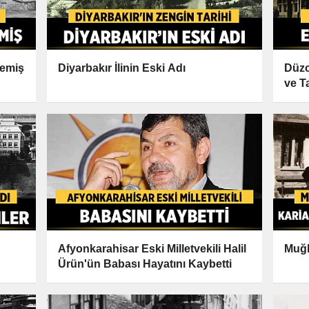
memiş
Diyarbakır İlinin Eski Adı
Düzc
ve T
Afyonkarahisar Eski Milletvekili Halil
Muğl
Ürün'ün Babası Hayatını Kaybetti