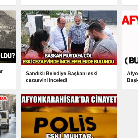
ar
Sandıklı Belediye Başkanı eski
Afyo
cezaevini inceledi
Başk
kayb