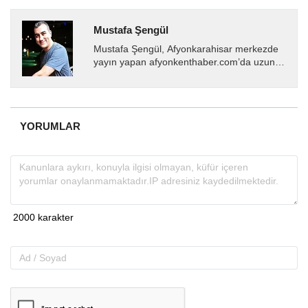
Mustafa Şengül
Mustafa Şengül, Afyonkarahisar merkezde
yayın yapan afyonkenthaber.com’da uzun
yıllardır yerel internet medyasında görev
almakta, haber akışı...
YORUMLAR