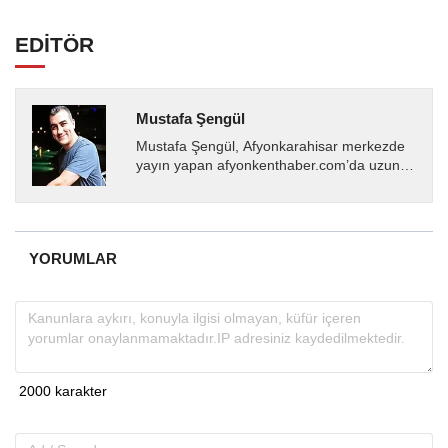
EDİTÖR
Mustafa Şengül
Mustafa Şengül, Afyonkarahisar merkezde
yayın yapan afyonkenthaber.com’da uzun
yıllardır yerel internet medyasında görev
almakta, haber akışı...
YORUMLAR