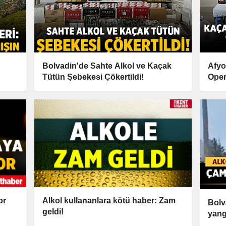
Bolvadin'de Sahte Alkol ve Kaçak
Afyo
Tütün Şebekesi Çökertildi!
Oper
Merk
or
Alkol kullananlara kötü haber: Zam
Bolv
geldi!
yangı