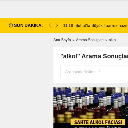
SON DAKİKA:
retimi sahada inceledi
11:19
Şuhut'ta Büyük Taarruz hazırl
Ana Sayfa
Arama Sonuçları
alkol
"alkol" Arama Sonuçla