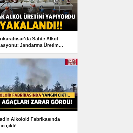
nkarahisar'da Sahte Alkol
asyonu: Jandarma Üretim
ezine Baskın Yaptı!
adin Alkoloid Fabrikasında
n çıktı!