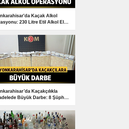
nkarahisar'da Kaçak Alkol
asyonu: 230 Litre Etil Alkol Ele
ildi
nkarahisar’da Kaçakçılıkla
delede Büyük Darbe: 8 Şüpheli
ltında