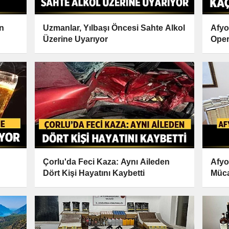
an
Uzmanlar, Yılbaşı Öncesi Sahte Alkol
Afyo
Üzerine Uyarıyor
Oper
Geçir
Çorlu'da Feci Kaza: Aynı Aileden
Afyo
Dört Kişi Hayatını Kaybetti
Müca
Göza