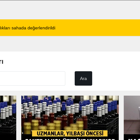
ıkları sahada değerlendirildi
11:18
Afyon Cenaze İlanl
rı