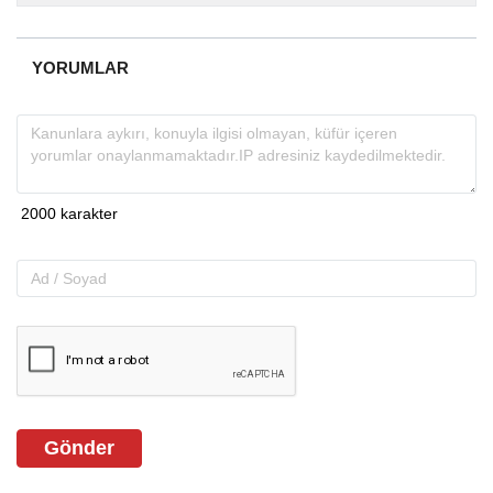
almakta, haber akışı...
YORUMLAR
Gönder