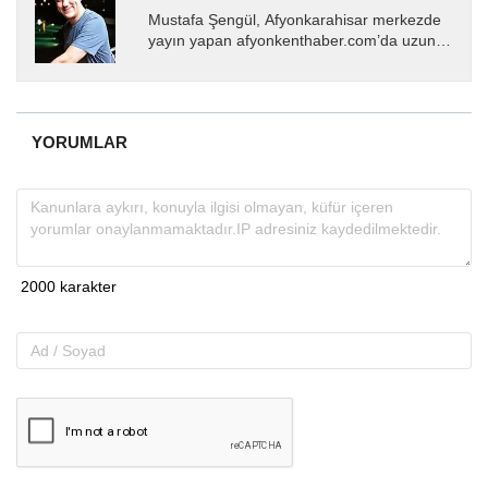
Mustafa Şengül, Afyonkarahisar merkezde
yayın yapan afyonkenthaber.com’da uzun
yıllardır yerel internet medyasında görev
almakta, haber akışı...
YORUMLAR