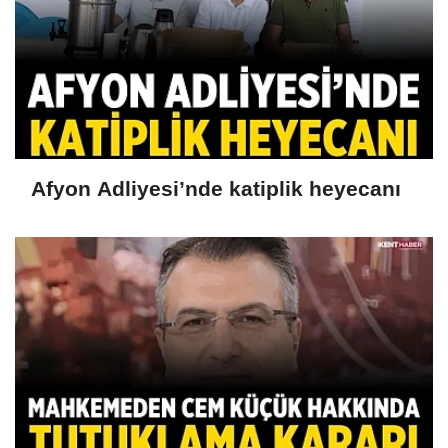
Afyon Adliyesi’nde katiplik heyecanı