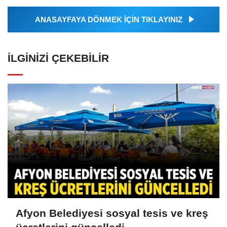
ANASAYFAYA DÖNMEK İÇİN TIKLAYINIZ
İLGINIZI ÇEKEBILIR
Afyon Belediyesi sosyal tesis ve kreş