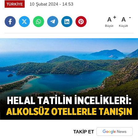
10 Şubat 2024 - 14:53
TÜRKIYE
A
A
Büyüt
Küçült
TAKİP ET