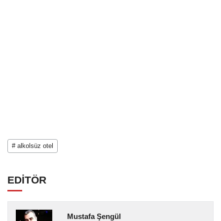
# alkolsüz otel
EDİTÖR
Mustafa Şengül