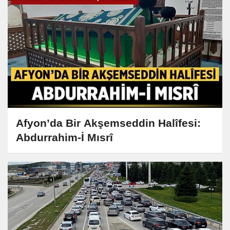
Afyon’da Bir Akşemseddin Halîfesi:
Abdurrahim-İ Mısrî