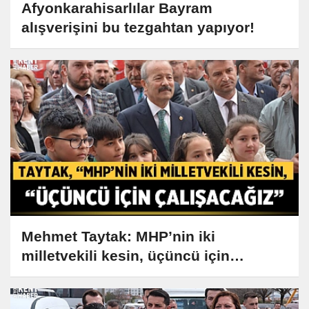
Afyonkarahisarlılar Bayram
alışverişini bu tezgahtan yapıyor!
Mehmet Taytak: MHP’nin iki
milletvekili kesin, üçüncü için
çalışacağız