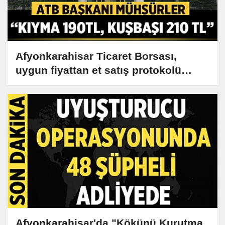
Afyonkarahisar Ticaret Borsası,
uygun fiyattan et satış protokolü
imzaladı
Afyonkarahisar'da "Kökünü Kurutma