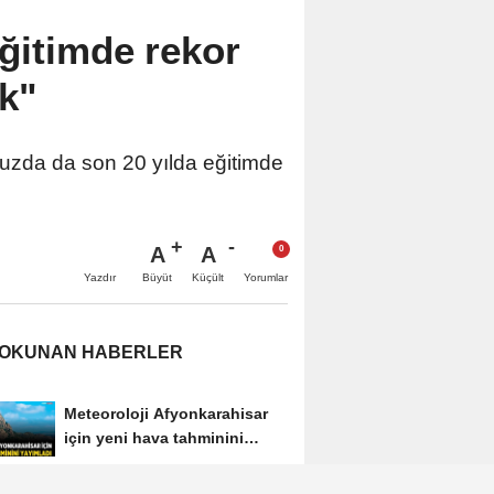
ğitimde rekor
ık"
muzda da son 20 yılda eğitimde
A
A
Büyüt
Küçült
Yazdır
Yorumlar
 OKUNAN HABERLER
Meteoroloji Afyonkarahisar
için yeni hava tahminini
yayımladı
Afyon'da yeni otobüslere