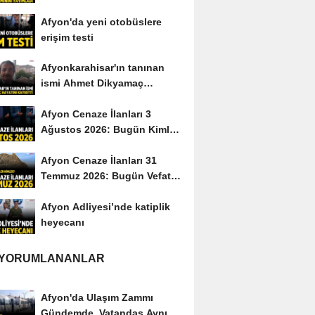
yayımladı
Afyon'da yeni otobüslere
erişim testi
Afyonkarahisar'ın tanınan
ismi Ahmet Dikyamaç
hayatını kaybetti
Afyon Cenaze İlanları 3
Ağustos 2026: Bugün Kimler
Vefat Etti?
Afyon Cenaze İlanları 31
Temmuz 2026: Bugün Vefat
Edenler Kimler?
Afyon Adliyesi’nde katiplik
heyecanı
 YORUMLANANLAR
Afyon'da Ulaşım Zammı
Gündemde, Vatandaş Aynı