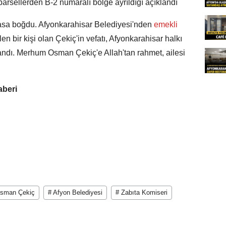
 parsellerden B-2 numaralı bölge ayrıldığı açıklandı
ı yasa boğdu. Afyonkarahisar Belediyesi'nden
emekli
n bir kişi olan Çekiç'in vefatı, Afyonkarahisar halkı
andı. Merhum Osman Çekiç'e Allah'tan rahmet, ailesi
aberi
sman Çekiç
# Afyon Belediyesi
# Zabıta Komiseri