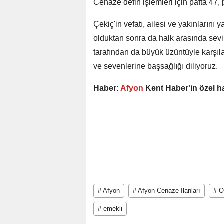
Cenaze defin işlemleri için pafta 47,
Çekiç'in vefatı, ailesi ve yakınların
olduktan sonra da halk arasında sevile
tarafından da büyük üzüntüyle karşıl
ve sevenlerine başsağlığı diliyoruz.
Haber:
Afyon
Kent Haber'in özel h
# Afyon
# Afyon Cenaze İlanları
# O
# emekli