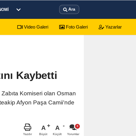
Ara
NOMI
Video Galeri
Foto Galeri
Yazarlar
beş gün sürecek festival programı açıklandı
01:1
ını Kaybetti
i Zabıta Komiseri olan Osman
üteakip Afyon Paşa Camii'nde
A
A
Büyüt
Küçült
Yazdır
Yorumlar