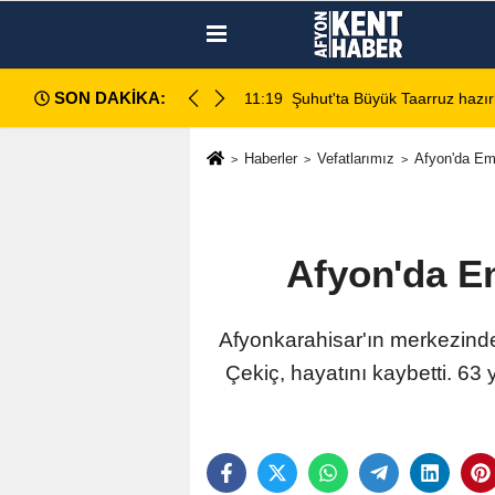
SON DAKİKA:
ları sahada değerlendirildi
11:18
Afyon Cenaze İlanlar
Haberler
Vefatlarımız
Afyon'da Eme
Afyon'da Em
Afyonkarahisar'ın merkezind
Çekiç, hayatını kaybetti. 6