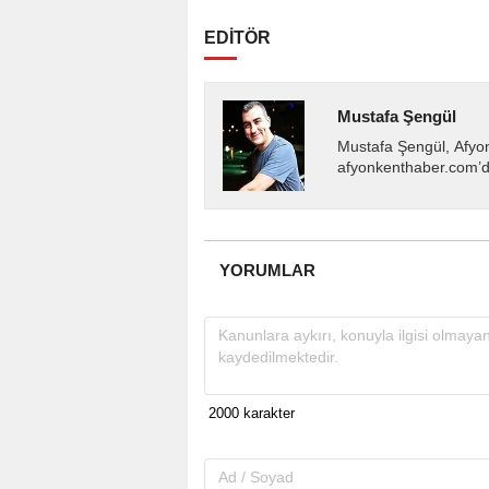
EDİTÖR
Mustafa Şengül
Mustafa Şengül, Afyo
afyonkenthaber.com’da
almakta, haber akışı..
YORUMLAR