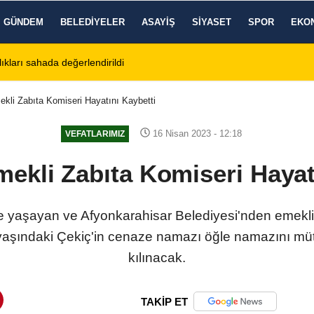
GÜNDEM
BELEDIYELER
ASAYIŞ
SIYASET
SPOR
EKO
ı: 7 Ağustos 2026 Cuma Defin Bilgileri Açıklandı
01:31
Dinar'da 
kli Zabıta Komiseri Hayatını Kaybetti
16 Nisan 2023 - 12:18
VEFATLARIMIZ
ekli Zabıta Komiseri Hayat
e yaşayan ve Afyonkarahisar Belediyesi'nden emekl
3 yaşındaki Çekiç'in cenaze namazı öğle namazını m
kılınacak.
TAKİP ET