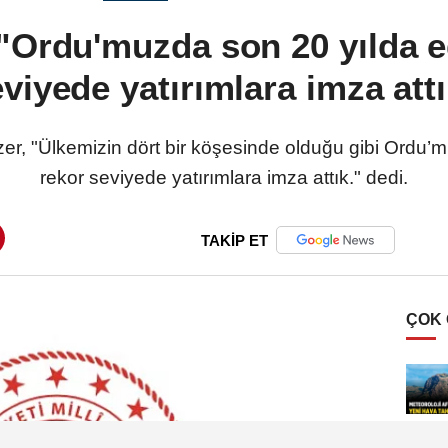
"Ordu'muzda son 20 yılda e
viyede yatırımlara imza att
er, "Ülkemizin dört bir köşesinde olduğu gibi Ordu’
rekor seviyede yatırımlara imza attık." dedi.
TAKİP ET
ÇOK