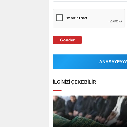
Gönder
ANASAYFAYA 
İLGINIZI ÇEKEBILIR