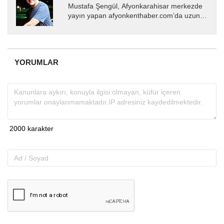
Mustafa Şengül, Afyonkarahisar merkezde
yayın yapan afyonkenthaber.com’da uzun
yıllardır yerel internet medyasında görev
almakta, haber akışı...
YORUMLAR