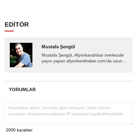
EDİTÖR
Mustafa Şengül
Mustafa Şengül, Afyonkarahisar merkezde
yayın yapan afyonkenthaber.com’da uzun
yıllardır yerel internet medyasında görev
almakta, haber akışı...
YORUMLAR