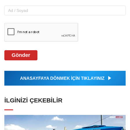
Gönder
ANASAYFAYA DÖNMEK İÇİN TIKLAYINIZ
İLGINIZI ÇEKEBILIR