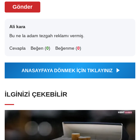
Gönder
Ali kara
Bu ne la adam tezgah reklamı vermiş.
Cevapla
Beğen (
0
)
Beğenme (
0
)
ANASAYFAYA DÖNMEK İÇİN TIKLAYINIZ
İLGINIZI ÇEKEBILIR