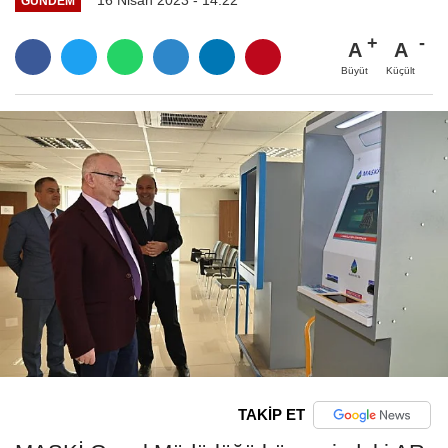
16 Nisan 2023 - 14:22
GÜNDEM
A
A
Büyüt
Küçült
TAKİP ET