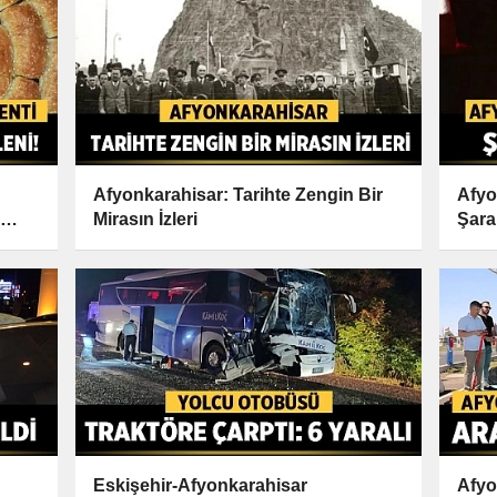
Afyonkarahisar: Tarihte Zengin Bir
Afyo
Mirasın İzleri
Şara
Eskişehir-Afyonkarahisar
Afyo