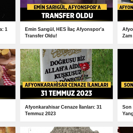
a: 1
Emin Sarıgül, HES İlaç Afyonspor'a
Afyo
Transfer Oldu!
Zam G
Afyonkarahisar Cenaze İlanları: 31
Son 
Temmuz 2023
Yang