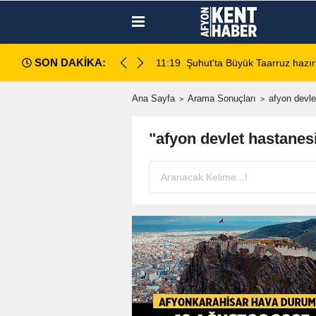
SON DAKİKA:
da değerlendirildi
11:18
Afyon Cenaze İlanları: 7 Ağus
Ana Sayfa
Arama Sonuçları
afyon devle
"afyon devlet hastanes