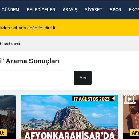
GÜNDEM
BELEDIYELER
ASAYIŞ
SIYASET
SPOR
EKO
tos 2026 Cuma Defin Bilgileri Açıklandı
01:31
Dinar'da beş gün 
t hastanesi
i" Arama Sonuçları