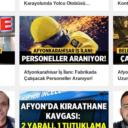
Karayolunda Yolcu Otobüsü
Kont
Traktöre Çarptı: 6 Yaralı
Afyonkarahisar İş İlanı: Fabrikada
Afyo
Çalışacak Personeller Aranıyor!
Uzun