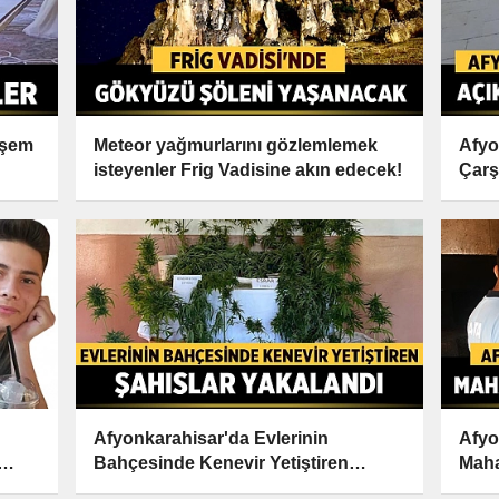
eşem
Meteor yağmurlarını gözlemlemek
Afyo
isteyenler Frig Vadisine akın edecek!
Çarş
Saçı
Afyonkarahisar'da Evlerinin
Afyo
Bahçesinde Kenevir Yetiştiren
Maha
Şahıslar Yakalandı