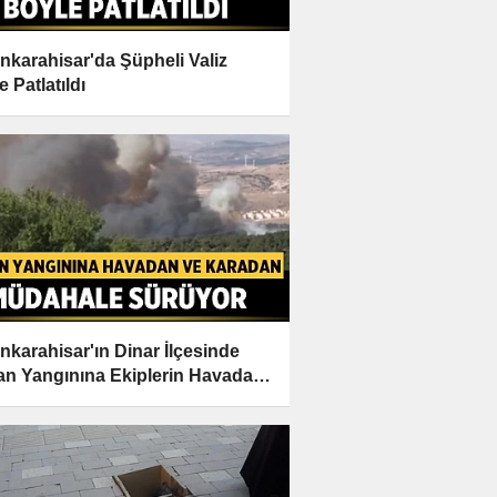
nkarahisar'da Şüpheli Valiz
 Patlatıldı
nkarahisar'ın Dinar İlçesinde
n Yangınına Ekiplerin Havadan
aradan Müdahalesi Sürüyor