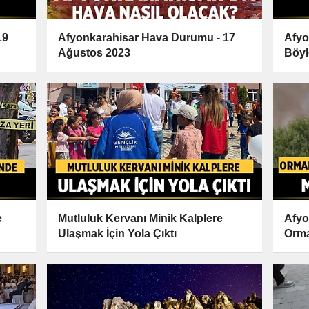
19
Afyonkarahisar Hava Durumu - 17
Afyo
Ağustos 2023
Böyle
e
Mutluluk Kervanı Minik Kalplere
Afyo
Ulaşmak İçin Yola Çıktı
Orma
ve K