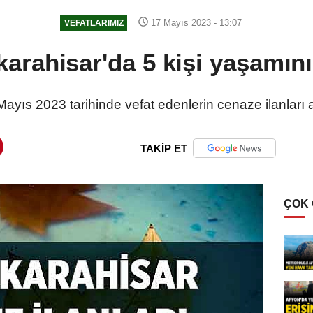
17 Mayıs 2023 - 13:07
VEFATLARIMIZ
arahisar'da 5 kişi yaşamını 
ayıs 2023 tarihinde vefat edenlerin cenaze ilanları 
TAKİP ET
ÇOK