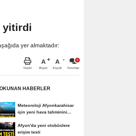
yitirdi
aşağıda yer almaktadır:
A
A
Büyüt
Küçült
Yazdır
Yorumlar
 OKUNAN HABERLER
Meteoroloji Afyonkarahisar
için yeni hava tahminini
yayımladı
Afyon'da yeni otobüslere
erişim testi