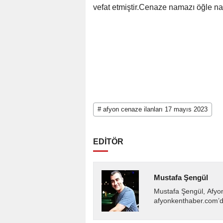
vefat etmiştir.Cenaze namazı öğle n
# afyon cenaze ilanları 17 mayıs 2023
EDİTÖR
Mustafa Şengül
Mustafa Şengül, Afyo
afyonkenthaber.com’da
almakta, haber akışı..