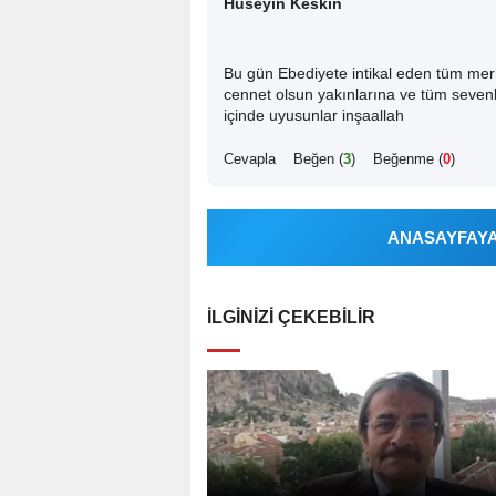
Hüseyin Keskin
Bu gün Ebediyete intikal eden tüm merh
cennet olsun yakınlarına ve tüm sevenle
içinde uyusunlar inşaallah
Cevapla
Beğen (
3
)
Beğenme (
0
)
ANASAYFAYA 
İLGINIZI ÇEKEBILIR