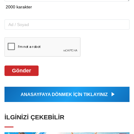
Gönder
ANASAYFAYA DÖNMEK İÇİN TIKLAYINIZ
İLGINIZI ÇEKEBILIR