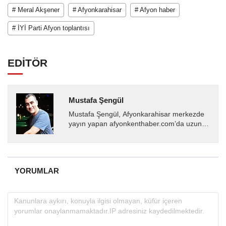
# Meral Akşener
# Afyonkarahisar
# Afyon haber
# İYİ Parti Afyon toplantısı
EDİTÖR
Mustafa Şengül
Mustafa Şengül, Afyonkarahisar merkezde
yayın yapan afyonkenthaber.com’da uzun
yıllardır yerel internet medyasında görev
almakta, haber akışı...
YORUMLAR