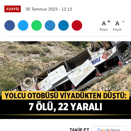
30 Temmuz 2023 - 12:13
ASAYIŞ
A
A
Büyüt
Küçült
TAKİP ET