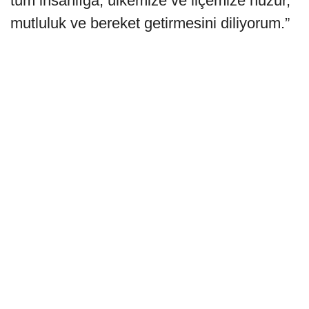
tüm insanlığa, ülkemize ve ilçemize huzur,
mutluluk ve bereket getirmesini diliyorum.”