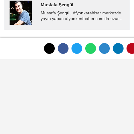
Mustafa Şengül
Mustafa Şengül, Afyonkarahisar merkezde
yayın yapan afyonkenthaber.com’da uzun
yıllardır yerel internet medyasında görev
almakta, haber akışı...
YORUMLAR