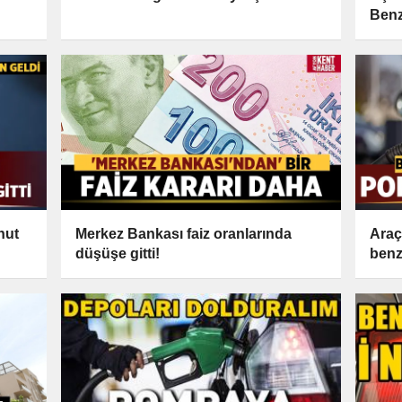
Benz
nut
Merkez Bankası faiz oranlarında
Araç
düşüşe gitti!
benz