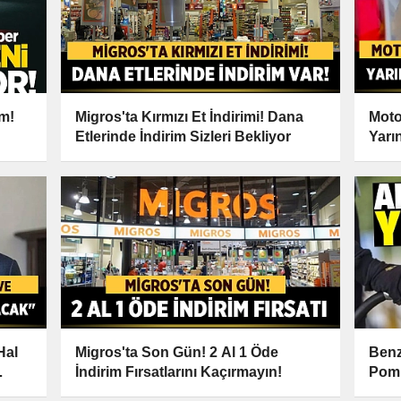
im!
Migros'ta Kırmızı Et İndirimi! Dana
Moto
Etlerinde İndirim Sizleri Bekliyor
Yarı
Hal
Migros'ta Son Gün! 2 Al 1 Öde
Benz
İndirim Fırsatlarını Kaçırmayın!
Pomp