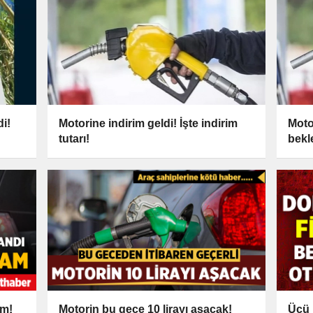
i!
Motorine indirim geldi! İşte indirim
Moto
tutarı!
bekl
am!
Motorin bu gece 10 lirayı aşacak!
Üçü 