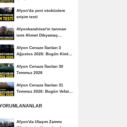
yayımladı
Afyon'da yeni otobüslere
erişim testi
Afyonkarahisar'ın tanınan
ismi Ahmet Dikyamaç
hayatını kaybetti
Afyon Cenaze İlanları 3
Ağustos 2026: Bugün Kimler
Vefat Etti?
Afyon Cenaze İlanları 30
Temmuz 2026
Afyon Cenaze İlanları 31
Temmuz 2026: Bugün Vefat
Edenler Kimler?
 YORUMLANANLAR
Afyon'da Ulaşım Zammı