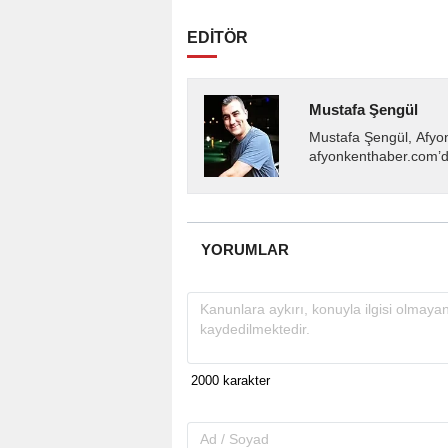
EDİTÖR
Mustafa Şengül
Mustafa Şengül, Afyo
afyonkenthaber.com’da
almakta, haber akışı..
YORUMLAR