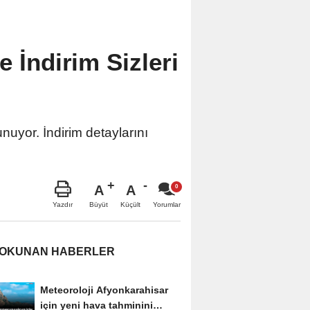
e İndirim Sizleri
nuyor. İndirim detaylarını
A
A
Büyüt
Küçült
Yazdır
Yorumlar
 OKUNAN HABERLER
Meteoroloji Afyonkarahisar
için yeni hava tahminini