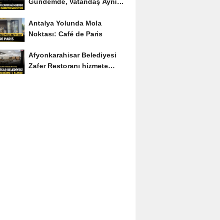
Gündemde, Vatandaş Aynı
Soruyu Soruyor
Antalya Yolunda Mola
Noktası: Café de Paris
Afyonkarahisar Belediyesi
Zafer Restoranı hizmete
açıyor