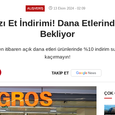
13 Ekim 2024 - 02:09
ALIŞVERIŞ
ı Et İndirimi! Dana Etlerind
Bekliyor
n itibaren açık dana etleri ürünlerinde %10 indirim su
kaçırmayın!
TAKİP ET
ÇOK