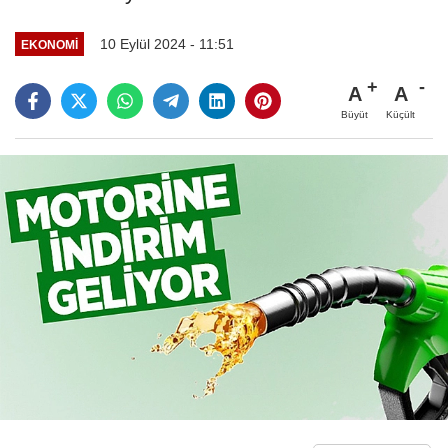
10 Eylül 2024 - 11:51
EKONOMI
A
A
Büyüt
Küçült