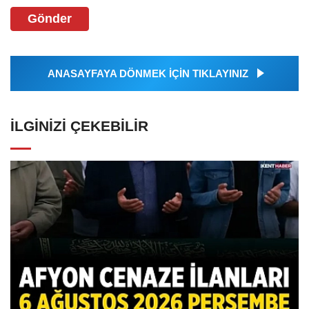
Gönder
ANASAYFAYA DÖNMEK İÇİN TIKLAYINIZ
İLGINIZI ÇEKEBILIR