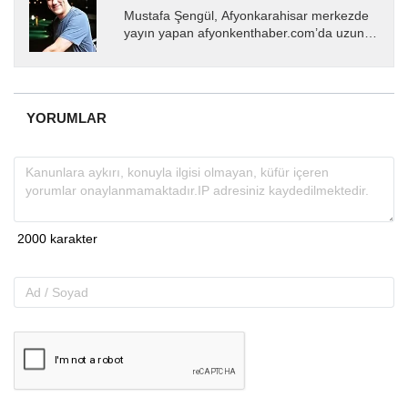
Mustafa Şengül, Afyonkarahisar merkezde
yayın yapan afyonkenthaber.com’da uzun
yıllardır yerel internet medyasında görev
almakta, haber akışı...
YORUMLAR