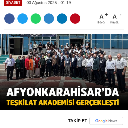
03 Ağustos 2025 - 01:19
SIYASET
A
A
Büyüt
Küçült
TAKİP ET