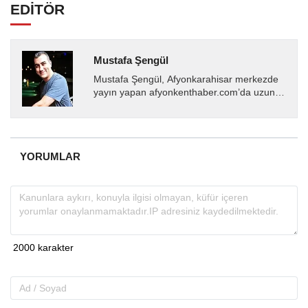
EDİTÖR
Mustafa Şengül
Mustafa Şengül, Afyonkarahisar merkezde
yayın yapan afyonkenthaber.com’da uzun
yıllardır yerel internet medyasında görev
almakta, haber akışı...
YORUMLAR