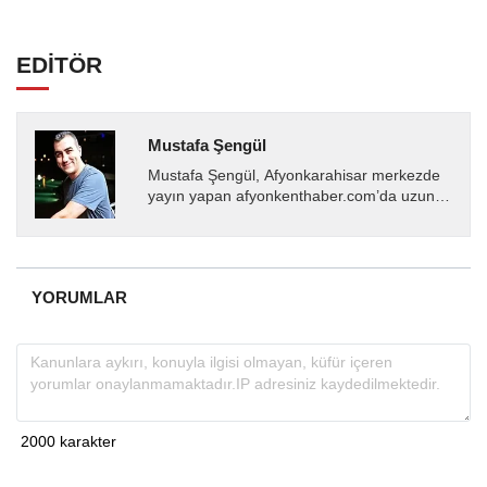
EDİTÖR
Mustafa Şengül
Mustafa Şengül, Afyonkarahisar merkezde
yayın yapan afyonkenthaber.com’da uzun
yıllardır yerel internet medyasında görev
almakta, haber akışı...
YORUMLAR