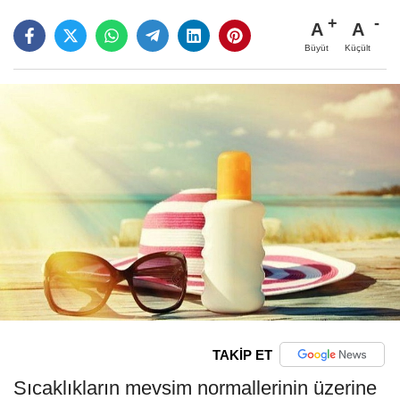
A
A
Büyüt
Küçült
TAKİP ET
Sıcaklıkların mevsim normallerinin üzerine