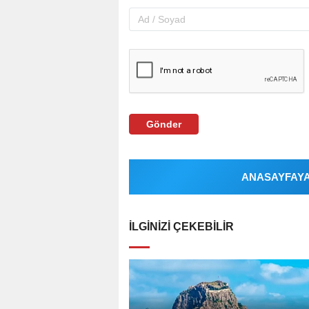
Gönder
ANASAYFAYA 
İLGINIZI ÇEKEBILIR