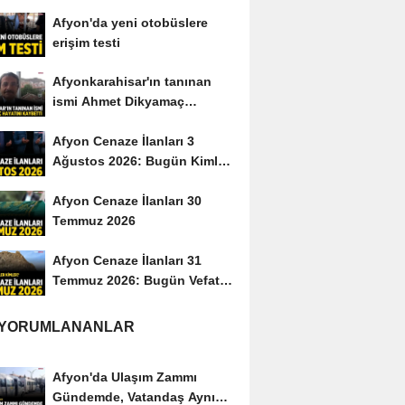
yayımladı
Afyon'da yeni otobüslere
erişim testi
Afyonkarahisar'ın tanınan
ismi Ahmet Dikyamaç
hayatını kaybetti
Afyon Cenaze İlanları 3
Ağustos 2026: Bugün Kimler
Vefat Etti?
Afyon Cenaze İlanları 30
Temmuz 2026
Afyon Cenaze İlanları 31
Temmuz 2026: Bugün Vefat
Edenler Kimler?
 YORUMLANANLAR
Afyon'da Ulaşım Zammı
Gündemde, Vatandaş Aynı