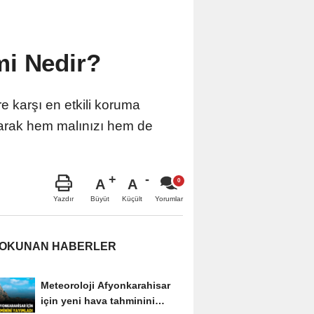
mi Nedir?
ere karşı en etkili koruma
yarak hem malınızı hem de
A
A
Büyüt
Küçült
Yazdır
Yorumlar
 OKUNAN HABERLER
Meteoroloji Afyonkarahisar
için yeni hava tahminini