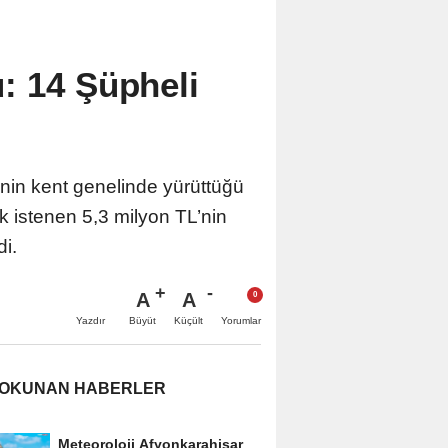
: 14 Şüpheli
inin kent genelinde yürüttüğü
k istenen 5,3 milyon TL’nin
i.
A
A
Büyüt
Küçült
Yazdır
Yorumlar
 OKUNAN HABERLER
Meteoroloji Afyonkarahisar