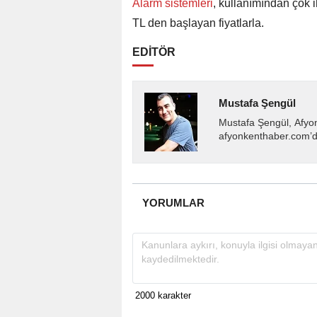
Alarm sistemleri
, kullanımından çok i
TL den başlayan fiyatlarla.
EDİTÖR
Mustafa Şengül
Mustafa Şengül, Afyo
afyonkenthaber.com’da
almakta, haber akışı..
YORUMLAR