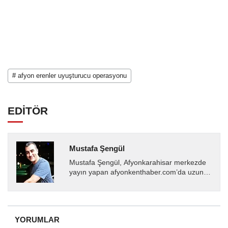
# afyon erenler uyuşturucu operasyonu
EDİTÖR
Mustafa Şengül
Mustafa Şengül, Afyonkarahisar merkezde
yayın yapan afyonkenthaber.com’da uzun
yıllardır yerel internet medyasında görev
almakta, haber akışı...
YORUMLAR