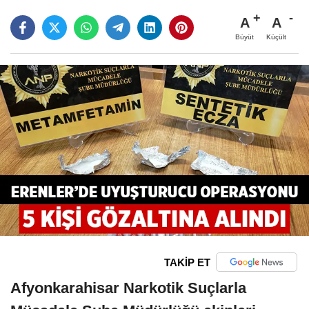
A
A
Büyüt
Küçült
TAKİP ET
Afyonkarahisar Narkotik Suçlarla