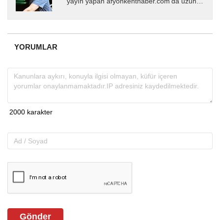
yayın yapan afyonkenthaber.com’da uzun
yıllardır yerel internet medyasında görev
almakta, haber akışı...
YORUMLAR
Gönder