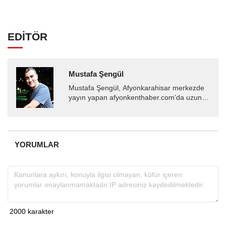
EDİTÖR
Mustafa Şengül
Mustafa Şengül, Afyonkarahisar merkezde
yayın yapan afyonkenthaber.com’da uzun
yıllardır yerel internet medyasında görev
almakta, haber akışı...
YORUMLAR