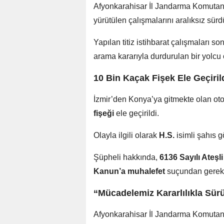
Afyonkarahisar İl Jandarma Komutanl
yürütülen çalışmalarını aralıksız sürd
Yapılan titiz istihbarat çalışmaları 
arama kararıyla durdurulan bir yolcu
10 Bin Kaçak Fişek Ele Geçiril
İzmir’den Konya’ya gitmekte olan ot
fişeği
ele geçirildi.
Olayla ilgili olarak
H.S.
isimli şahıs g
Şüpheli hakkında,
6136 Sayılı Ateşli
Kanun’a muhalefet
suçundan gerekli
“Mücadelemiz Kararlılıkla Sür
Afyonkarahisar İl Jandarma Komutan