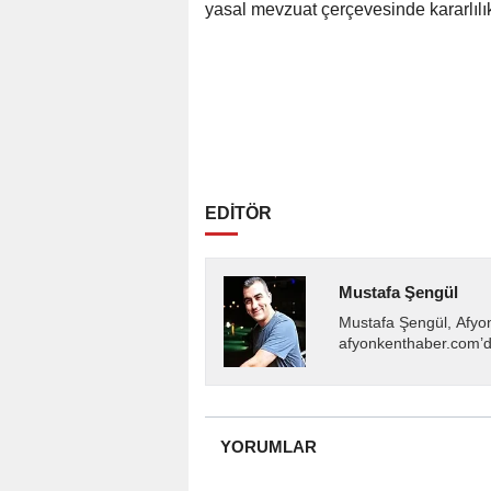
yasal mevzuat çerçevesinde kararlılı
EDİTÖR
Mustafa Şengül
Mustafa Şengül, Afyo
afyonkenthaber.com’da
almakta, haber akışı..
YORUMLAR