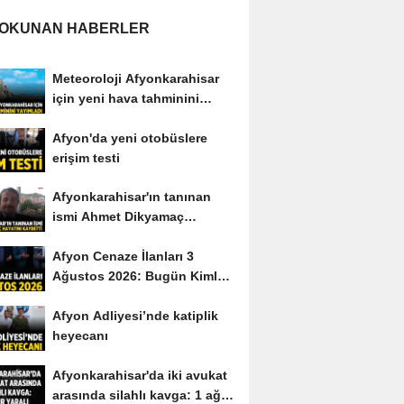
 OKUNAN HABERLER
Meteoroloji Afyonkarahisar
için yeni hava tahminini
yayımladı
Afyon'da yeni otobüslere
erişim testi
Afyonkarahisar'ın tanınan
ismi Ahmet Dikyamaç
hayatını kaybetti
Afyon Cenaze İlanları 3
Ağustos 2026: Bugün Kimler
Vefat Etti?
Afyon Adliyesi’nde katiplik
heyecanı
Afyonkarahisar'da iki avukat
arasında silahlı kavga: 1 ağır