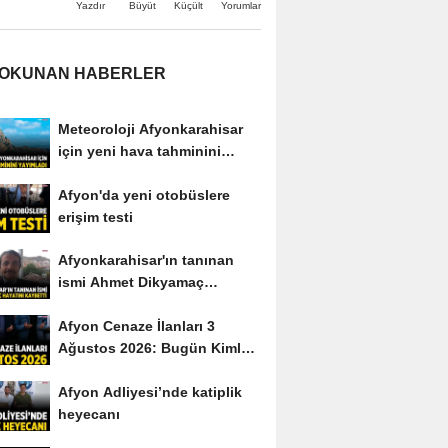
Büyüt
Küçült
Yazdır
Yorumlar
 OKUNAN HABERLER
Meteoroloji Afyonkarahisar
için yeni hava tahminini
yayımladı
Afyon'da yeni otobüslere
erişim testi
Afyonkarahisar'ın tanınan
ismi Ahmet Dikyamaç
hayatını kaybetti
Afyon Cenaze İlanları 3
Ağustos 2026: Bugün Kimler
Vefat Etti?
Afyon Adliyesi’nde katiplik
heyecanı