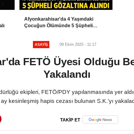
Afyonkarahisar'da 4 Yaşındaki
alı
Çocuğun Ölümünde 5 Şüpheli
Gözaltına Alındı
09 Ekim 2025 - 11:17
ASAYIŞ
r'da FETÖ Üyesi Olduğu Be
Yakalandı
dürlüğü ekipleri, FETÖ/PDY yapılanmasında yer aldığı
 ay kesinleşmiş hapis cezası bulunan S.K.’yı yakalad
TAKİP ET