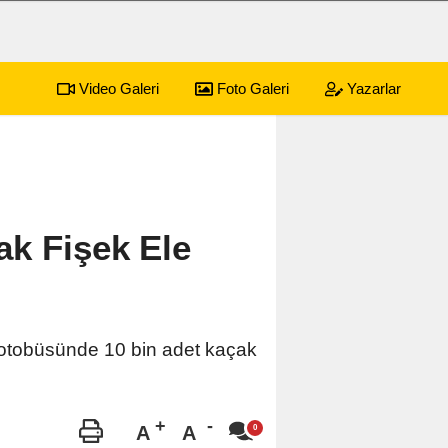
Video Galeri
Foto Galeri
Yazarlar
ak Fişek Ele
u otobüsünde 10 bin adet kaçak
A
A