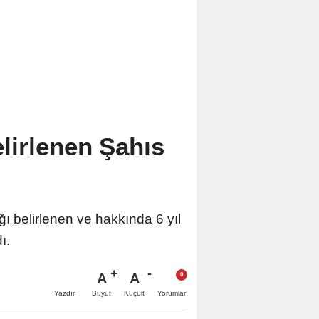
lirlenen Şahıs
 belirlenen ve hakkında 6 yıl
ı.
A
A
Büyüt
Küçült
Yazdır
Yorumlar