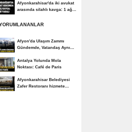
Afyonkarahisar'da iki avukat
arasında silahlı kavga: 1 ağır
yaralı
 YORUMLANANLAR
Afyon'da Ulaşım Zammı
Gündemde, Vatandaş Aynı
Soruyu Soruyor
Antalya Yolunda Mola
Noktası: Café de Paris
Afyonkarahisar Belediyesi
Zafer Restoranı hizmete
açıyor