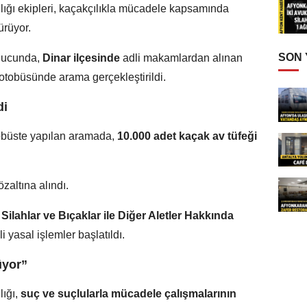
ığı ekipleri, kaçakçılıkla mücadele kapsamında
ürüyor.
SON
sonucunda,
Dinar ilçesinde
adli makamlardan alınan
 otobüsünde arama gerçekleştirildi.
di
obüste yapılan aramada,
10.000 adet kaçak av tüfeği
özaltına alındı.
 Silahlar ve Bıçaklar ile Diğer Aletler Hakkında
 yasal işlemler başlatıldı.
üyor”
lığı,
suç ve suçlularla mücadele çalışmalarının