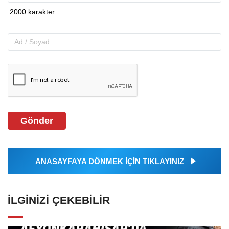
Gönder
ANASAYFAYA DÖNMEK İÇİN TIKLAYINIZ
İLGINIZI ÇEKEBILIR