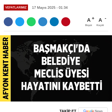
17 Mayıs 2025 - 01:34
VEFATLARIMIZ
A
A
Büyüt
Küçült
TAKİP ET