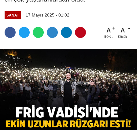
17 Mayıs 2025 - 01:02
SANAT
A
A
Büyüt
Küçült