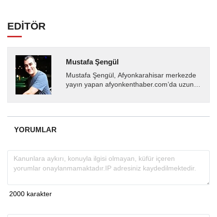
EDİTÖR
Mustafa Şengül
Mustafa Şengül, Afyonkarahisar merkezde
yayın yapan afyonkenthaber.com’da uzun
yıllardır yerel internet medyasında görev
almakta, haber akışı...
YORUMLAR