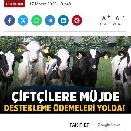
17 Mayıs 2025 - 01:48
EKONOMI
A
A
Büyüt
Küçült
TAKİP ET