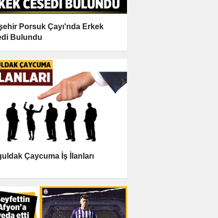
şehir Porsuk Çayı'nda Erkek
di Bulundu
uldak Çaycuma İş İlanları