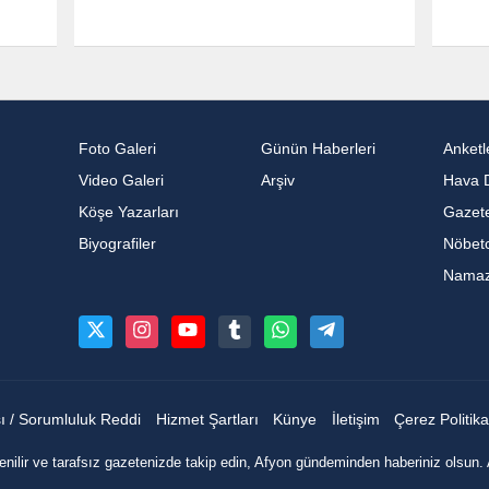
Foto Galeri
Günün Haberleri
Anketl
Video Galeri
Arşiv
Hava 
Köşe Yazarları
Gazete
Biyografiler
Nöbetc
Namaz 
sı / Sorumluluk Reddi
Hizmet Şartları
Künye
İletişim
Çerez Politika
nilir ve tarafsız gazetenizde takip edin, Afyon gündeminden haberiniz olsun. 