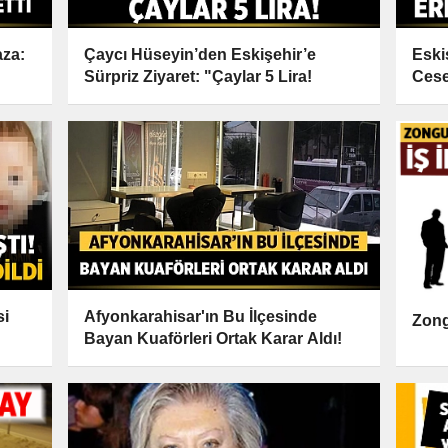
aza:
Çaycı Hüseyin’den Eskişehir’e
Eski
Sürpriz Ziyaret: "Çaylar 5 Lira!
Cese
si
Afyonkarahisar'ın Bu İlçesinde
Zong
Bayan Kuaförleri Ortak Karar Aldı!