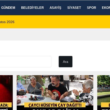
GÜNDEM
BELEDIYELER
ASAYIŞ
SIYASET
SPOR
EKO
ustos 2026
14:35
Sinanpaşa’da Otob