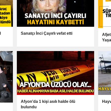
l
Sanatçı İnci Çayırlı vefat etti
Afje
Yaşar
Hayv
Afyon'da 1 kişi asılı halde ölü
bulundu